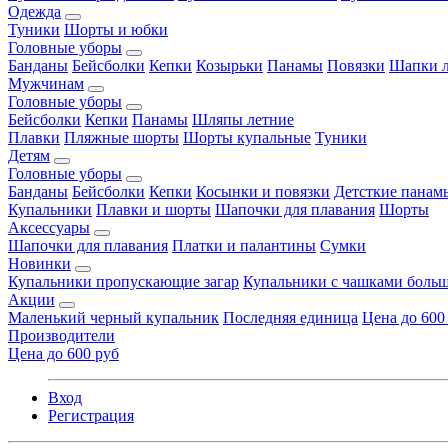
Одежда
Туники
Шорты и юбки
Головные уборы
Банданы
Бейсболки
Кепки
Козырьки
Панамы
Повязки
Шапки л
Мужчинам
Головные уборы
Бейсболки
Кепки
Панамы
Шляпы летние
Плавки
Пляжные шорты
Шорты купальные
Туники
Детям
Головные уборы
Банданы
Бейсболки
Кепки
Косынки и повязки
Детсткие панам
Купальники
Плавки и шорты
Шапочки для плавания
Шорты
Аксессуары
Шапочки для плавания
Платки и палантины
Сумки
Новинки
Купальники пропускающие загар
Купальники с чашками больш
Акции
Маленький черный купальник
Последняя единица
Цена до 600
Производители
Цена до 600 руб
Вход
Регистрация