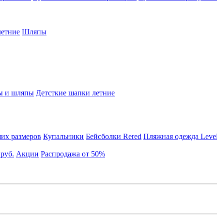
етние
Шляпы
ы и шляпы
Детсткие шапки летние
их размеров
Купальники
Бейсболки Rered
Пляжная одежда Leve
 руб.
Акции
Распродажа от 50%