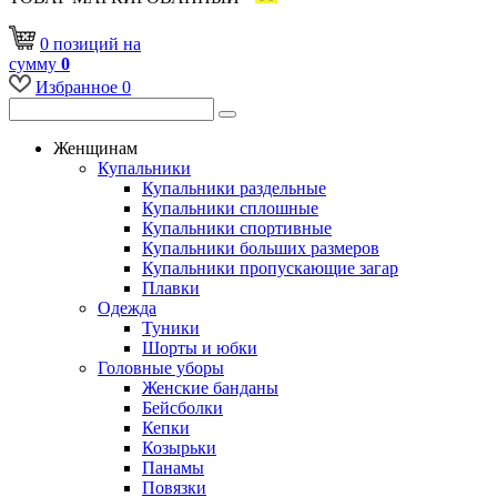
0
позиций
на
сумму
0
Избранное
0
Женщинам
Купальники
Купальники раздельные
Купальники сплошные
Купальники спортивные
Купальники больших размеров
Купальники пропускающие загар
Плавки
Одежда
Туники
Шорты и юбки
Головные уборы
Женские банданы
Бейсболки
Кепки
Козырьки
Панамы
Повязки