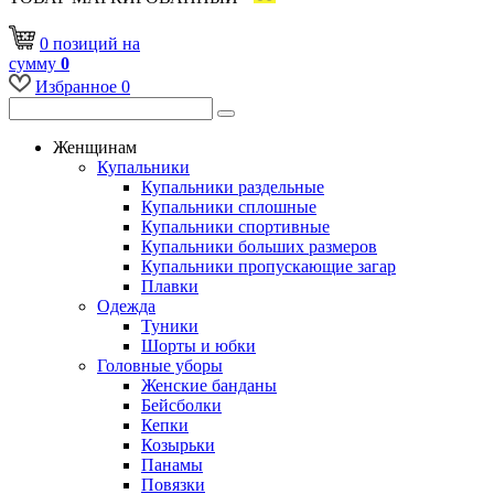
0
позиций
на
сумму
0
Избранное
0
Женщинам
Купальники
Купальники раздельные
Купальники сплошные
Купальники спортивные
Купальники больших размеров
Купальники пропускающие загар
Плавки
Одежда
Туники
Шорты и юбки
Головные уборы
Женские банданы
Бейсболки
Кепки
Козырьки
Панамы
Повязки