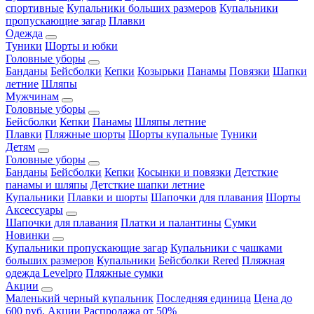
спортивные
Купальники больших размеров
Купальники
пропускающие загар
Плавки
Одежда
Туники
Шорты и юбки
Головные уборы
Банданы
Бейсболки
Кепки
Козырьки
Панамы
Повязки
Шапки
летние
Шляпы
Мужчинам
Головные уборы
Бейсболки
Кепки
Панамы
Шляпы летние
Плавки
Пляжные шорты
Шорты купальные
Туники
Детям
Головные уборы
Банданы
Бейсболки
Кепки
Косынки и повязки
Детсткие
панамы и шляпы
Детсткие шапки летние
Купальники
Плавки и шорты
Шапочки для плавания
Шорты
Аксессуары
Шапочки для плавания
Платки и палантины
Сумки
Новинки
Купальники пропускающие загар
Купальники с чашками
больших размеров
Купальники
Бейсболки Rered
Пляжная
одежда Levelpro
Пляжные сумки
Акции
Маленький черный купальник
Последняя единица
Цена до
600 руб.
Акции
Распродажа от 50%