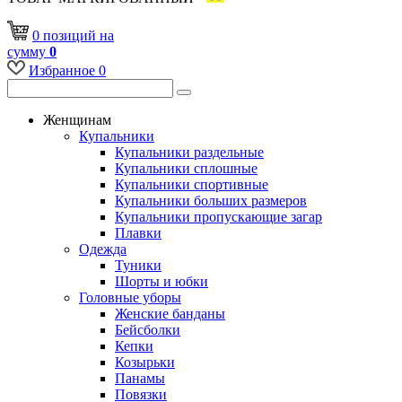
0
позиций
на
сумму
0
Избранное
0
Женщинам
Купальники
Купальники раздельные
Купальники сплошные
Купальники спортивные
Купальники больших размеров
Купальники пропускающие загар
Плавки
Одежда
Туники
Шорты и юбки
Головные уборы
Женские банданы
Бейсболки
Кепки
Козырьки
Панамы
Повязки