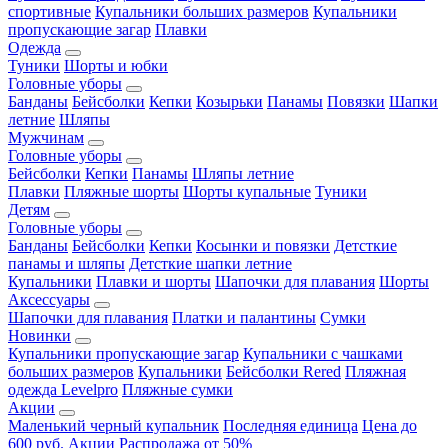
спортивные
Купальники больших размеров
Купальники
пропускающие загар
Плавки
Одежда
Туники
Шорты и юбки
Головные уборы
Банданы
Бейсболки
Кепки
Козырьки
Панамы
Повязки
Шапки
летние
Шляпы
Мужчинам
Головные уборы
Бейсболки
Кепки
Панамы
Шляпы летние
Плавки
Пляжные шорты
Шорты купальные
Туники
Детям
Головные уборы
Банданы
Бейсболки
Кепки
Косынки и повязки
Детсткие
панамы и шляпы
Детсткие шапки летние
Купальники
Плавки и шорты
Шапочки для плавания
Шорты
Аксессуары
Шапочки для плавания
Платки и палантины
Сумки
Новинки
Купальники пропускающие загар
Купальники с чашками
больших размеров
Купальники
Бейсболки Rered
Пляжная
одежда Levelpro
Пляжные сумки
Акции
Маленький черный купальник
Последняя единица
Цена до
600 руб.
Акции
Распродажа от 50%