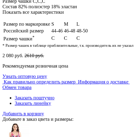
Размер чашки
C,C,C
Состав
82% полиэстер 18% эластан
Показать все характеристики
Размер по маркировке
S
M
L
Российский размер
44-46
46-48
48-50
*
C
C
C
Размер чашки
* Размер чашек в таблице приблизительные, т.к. производитель их не указал
2 080 руб.
2610 руб.
Рекомендуемая розничная цена
Узнать оптовую цену
Как правильно определить размер
Информация о доставке
Обмен товара
Заказать поштучно
Заказать линейку
Добавить в корзину
Добавьте в заказ цвета и размеры: