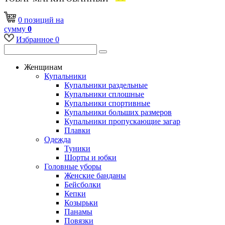
0
позиций
на
сумму
0
Избранное
0
Женщинам
Купальники
Купальники раздельные
Купальники сплошные
Купальники спортивные
Купальники больших размеров
Купальники пропускающие загар
Плавки
Одежда
Туники
Шорты и юбки
Головные уборы
Женские банданы
Бейсболки
Кепки
Козырьки
Панамы
Повязки