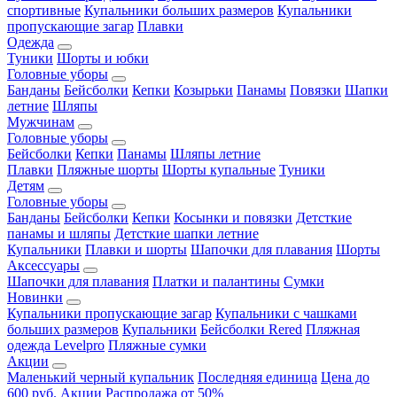
спортивные
Купальники больших размеров
Купальники
пропускающие загар
Плавки
Одежда
Туники
Шорты и юбки
Головные уборы
Банданы
Бейсболки
Кепки
Козырьки
Панамы
Повязки
Шапки
летние
Шляпы
Мужчинам
Головные уборы
Бейсболки
Кепки
Панамы
Шляпы летние
Плавки
Пляжные шорты
Шорты купальные
Туники
Детям
Головные уборы
Банданы
Бейсболки
Кепки
Косынки и повязки
Детсткие
панамы и шляпы
Детсткие шапки летние
Купальники
Плавки и шорты
Шапочки для плавания
Шорты
Аксессуары
Шапочки для плавания
Платки и палантины
Сумки
Новинки
Купальники пропускающие загар
Купальники с чашками
больших размеров
Купальники
Бейсболки Rered
Пляжная
одежда Levelpro
Пляжные сумки
Акции
Маленький черный купальник
Последняя единица
Цена до
600 руб.
Акции
Распродажа от 50%