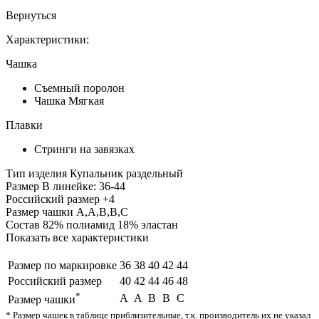
Вернуться
Характеристики:
Чашка
Съемный поролон
Чашка Мягкая
Плавки
Стринги на завязках
Тип изделия
Купальник раздельный
Размер
В линейке: 36-44
Российский размер
+4
Размер чашки
A,A,B,B,C
Состав
82% полиамид 18% эластан
Показать все характеристики
Размер по маркировке
36
38
40
42
44
Российский размер
40
42
44
46
48
*
A
A
B
B
C
Размер чашки
* Размер чашек в таблице приблизительные, т.к. производитель их не указал