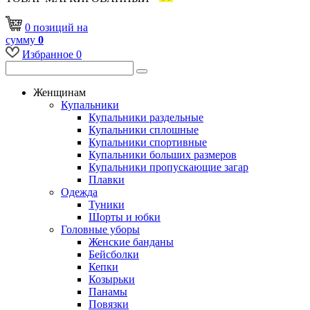
0
позиций
на
сумму
0
Избранное
0
Женщинам
Купальники
Купальники раздельные
Купальники сплошные
Купальники спортивные
Купальники больших размеров
Купальники пропускающие загар
Плавки
Одежда
Туники
Шорты и юбки
Головные уборы
Женские банданы
Бейсболки
Кепки
Козырьки
Панамы
Повязки