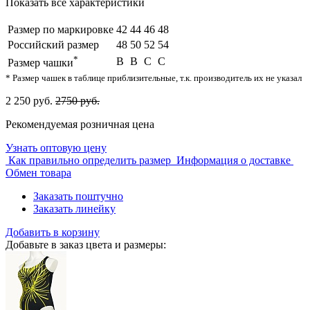
Показать все характеристики
Размер по маркировке
42
44
46
48
Российский размер
48
50
52
54
*
B
B
C
C
Размер чашки
* Размер чашек в таблице приблизительные, т.к. производитель их не указал
2 250 руб.
2750 руб.
Рекомендуемая розничная цена
Узнать оптовую цену
Как правильно определить размер
Информация о доставке
Обмен товара
Заказать поштучно
Заказать линейку
Добавить в корзину
Добавьте в заказ цвета и размеры: