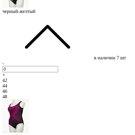
черный-желтый
в наличии
7 шт
-
+
42
44
46
48