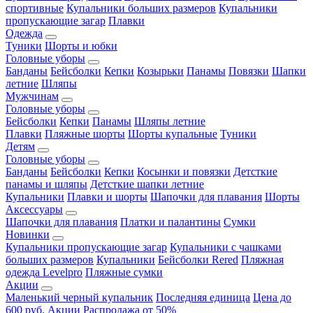
спортивные
Купальники больших размеров
Купальники
пропускающие загар
Плавки
Одежда
Туники
Шорты и юбки
Головные уборы
Банданы
Бейсболки
Кепки
Козырьки
Панамы
Повязки
Шапки
летние
Шляпы
Мужчинам
Головные уборы
Бейсболки
Кепки
Панамы
Шляпы летние
Плавки
Пляжные шорты
Шорты купальные
Туники
Детям
Головные уборы
Банданы
Бейсболки
Кепки
Косынки и повязки
Детсткие
панамы и шляпы
Детсткие шапки летние
Купальники
Плавки и шорты
Шапочки для плавания
Шорты
Аксессуары
Шапочки для плавания
Платки и палантины
Сумки
Новинки
Купальники пропускающие загар
Купальники с чашками
больших размеров
Купальники
Бейсболки Rered
Пляжная
одежда Levelpro
Пляжные сумки
Акции
Маленький черный купальник
Последняя единица
Цена до
600 руб.
Акции
Распродажа от 50%