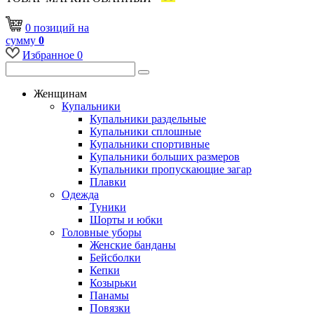
0
позиций
на
сумму
0
Избранное
0
Женщинам
Купальники
Купальники раздельные
Купальники сплошные
Купальники спортивные
Купальники больших размеров
Купальники пропускающие загар
Плавки
Одежда
Туники
Шорты и юбки
Головные уборы
Женские банданы
Бейсболки
Кепки
Козырьки
Панамы
Повязки