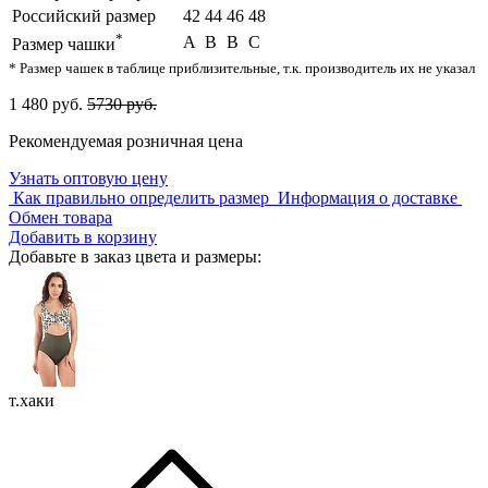
Российский размер
42
44
46
48
*
A
B
B
C
Размер чашки
* Размер чашек в таблице приблизительные, т.к. производитель их не указал
1 480 руб.
5730 руб.
Рекомендуемая розничная цена
Узнать оптовую цену
Как правильно определить размер
Информация о доставке
Обмен товара
Добавить в корзину
Добавьте в заказ цвета и размеры:
т.хаки