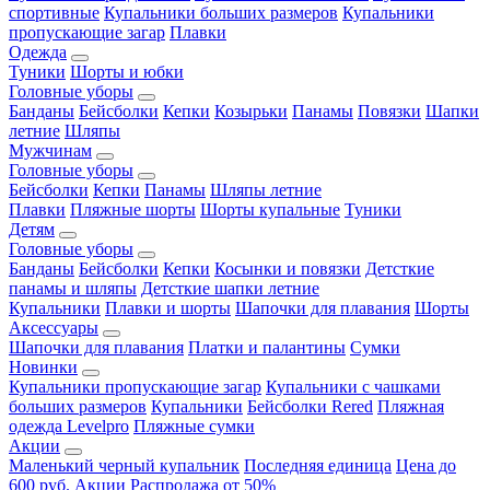
спортивные
Купальники больших размеров
Купальники
пропускающие загар
Плавки
Одежда
Туники
Шорты и юбки
Головные уборы
Банданы
Бейсболки
Кепки
Козырьки
Панамы
Повязки
Шапки
летние
Шляпы
Мужчинам
Головные уборы
Бейсболки
Кепки
Панамы
Шляпы летние
Плавки
Пляжные шорты
Шорты купальные
Туники
Детям
Головные уборы
Банданы
Бейсболки
Кепки
Косынки и повязки
Детсткие
панамы и шляпы
Детсткие шапки летние
Купальники
Плавки и шорты
Шапочки для плавания
Шорты
Аксессуары
Шапочки для плавания
Платки и палантины
Сумки
Новинки
Купальники пропускающие загар
Купальники с чашками
больших размеров
Купальники
Бейсболки Rered
Пляжная
одежда Levelpro
Пляжные сумки
Акции
Маленький черный купальник
Последняя единица
Цена до
600 руб.
Акции
Распродажа от 50%