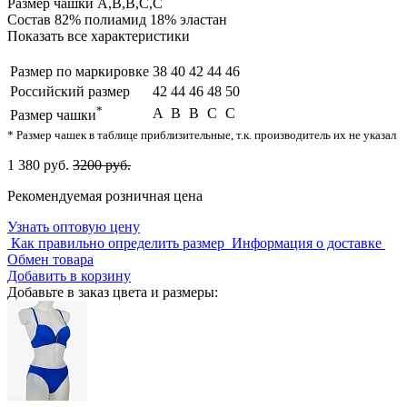
Размер чашки
A,B,B,C,C
Состав
82% полиамид 18% эластан
Показать все характеристики
Размер по маркировке
38
40
42
44
46
Российский размер
42
44
46
48
50
*
A
B
B
C
C
Размер чашки
* Размер чашек в таблице приблизительные, т.к. производитель их не указал
1 380 руб.
3200 руб.
Рекомендуемая розничная цена
Узнать оптовую цену
Как правильно определить размер
Информация о доставке
Обмен товара
Добавить в корзину
Добавьте в заказ цвета и размеры: