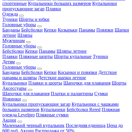
спортивные
Купальники больших размеров
Купальники
пропускающие загар
Плавки
Одежда
Туники
Шорты и юбки
Головные уборы
Банданы
Бейсболки
Кепки
Козырьки
Панамы
Повязки
Шапки
летние
Шляпы
Мужчинам
Головные уборы
Бейсболки
Кепки
Панамы
Шляпы летние
Плавки
Пляжные шорты
Шорты купальные
Туники
Детям
Головные уборы
Банданы
Бейсболки
Кепки
Косынки и повязки
Детсткие
панамы и шляпы
Детсткие шапки летние
Купальники
Плавки и шорты
Шапочки для плавания
Шорты
Аксессуары
Шапочки для плавания
Платки и палантины
Сумки
Новинки
Купальники пропускающие загар
Купальники с чашками
больших размеров
Купальники
Бейсболки Rered
Пляжная
одежда Levelpro
Пляжные сумки
Акции
Маленький черный купальник
Последняя единица
Цена до
600 руб.
Акции
Распродажа от 50%