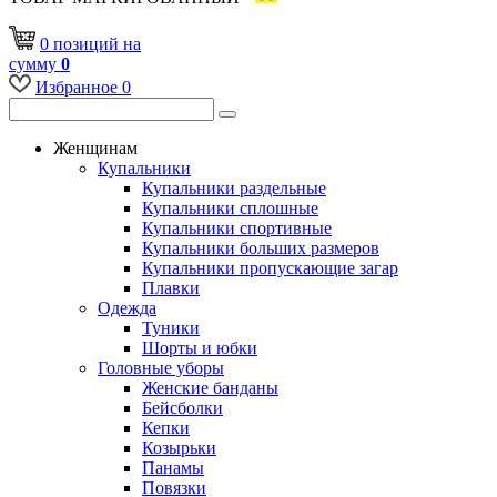
0
позиций
на
сумму
0
Избранное
0
Женщинам
Купальники
Купальники раздельные
Купальники сплошные
Купальники спортивные
Купальники больших размеров
Купальники пропускающие загар
Плавки
Одежда
Туники
Шорты и юбки
Головные уборы
Женские банданы
Бейсболки
Кепки
Козырьки
Панамы
Повязки