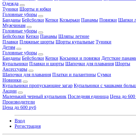
Одежда
Туники
Шорты и юбки
Головные уборы
Банданы
Бейсболки
Кепки
Козырьки
Панамы
Повязки
Шапки л
Мужчинам
Головные уборы
Бейсболки
Кепки
Панамы
Шляпы летние
Плавки
Пляжные шорты
Шорты купальные
Туники
Детям
Головные уборы
Банданы
Бейсболки
Кепки
Косынки и повязки
Детсткие панам
Купальники
Плавки и шорты
Шапочки для плавания
Шорты
Аксессуары
Шапочки для плавания
Платки и палантины
Сумки
Новинки
Купальники пропускающие загар
Купальники с чашками больш
Акции
Маленький черный купальник
Последняя единица
Цена до 600
Производители
Цена до 600 руб
Вход
Регистрация