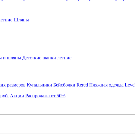
етние
Шляпы
ы и шляпы
Детсткие шапки летние
их размеров
Купальники
Бейсболки Rered
Пляжная одежда Leve
 руб.
Акции
Распродажа от 50%