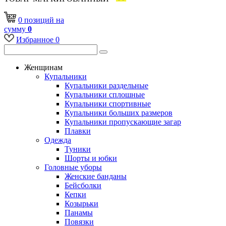
0
позиций
на
сумму
0
Избранное
0
Женщинам
Купальники
Купальники раздельные
Купальники сплошные
Купальники спортивные
Купальники больших размеров
Купальники пропускающие загар
Плавки
Одежда
Туники
Шорты и юбки
Головные уборы
Женские банданы
Бейсболки
Кепки
Козырьки
Панамы
Повязки