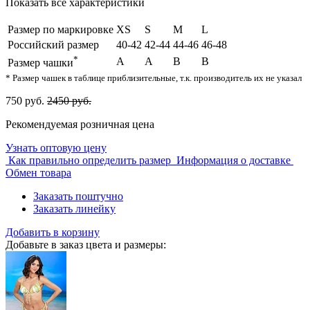
Показать все характеристики
Размер по маркировке
XS
S
M
L
Российский размер
40-42
42-44
44-46
46-48
*
A
A
B
B
Размер чашки
* Размер чашек в таблице приблизительные, т.к. производитель их не указал
750 руб.
2450 руб.
Рекомендуемая розничная цена
Узнать оптовую цену
Как правильно определить размер
Информация о доставке
Обмен товара
Заказать поштучно
Заказать линейку
Добавить в корзину
Добавьте в заказ цвета и размеры: