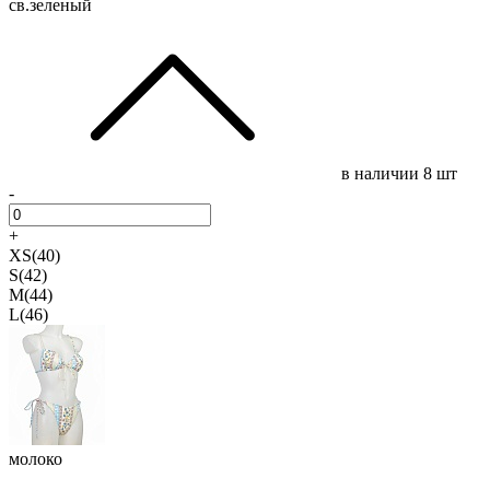
св.зеленый
в наличии
8 шт
-
+
XS(40)
S(42)
M(44)
L(46)
молоко