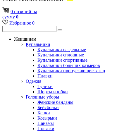
0
позиций
на
сумму
0
Избранное
0
Женщинам
Купальники
Купальники раздельные
Купальники сплошные
Купальники спортивные
Купальники больших размеров
Купальники пропускающие загар
Плавки
Одежда
Туники
Шорты и юбки
Головные уборы
Женские банданы
Бейсболки
Кепки
Козырьки
Панамы
Повязки