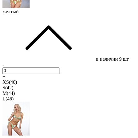
желтый
в наличии
9 шт
-
+
XS(40)
S(42)
M(44)
L(46)