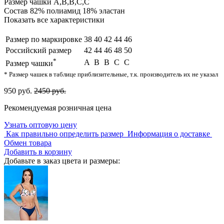
Размер чашки
A,B,B,C,C
Состав
82% полиамид 18% эластан
Показать все характеристики
Размер по маркировке
38
40
42
44
46
Российский размер
42
44
46
48
50
*
A
B
B
C
C
Размер чашки
* Размер чашек в таблице приблизительные, т.к. производитель их не указал
950 руб.
2450 руб.
Рекомендуемая розничная цена
Узнать оптовую цену
Как правильно определить размер
Информация о доставке
Обмен товара
Добавить в корзину
Добавьте в заказ цвета и размеры: