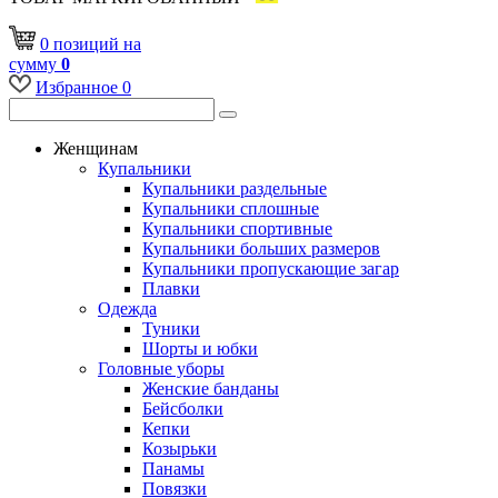
0
позиций
на
сумму
0
Избранное
0
Женщинам
Купальники
Купальники раздельные
Купальники сплошные
Купальники спортивные
Купальники больших размеров
Купальники пропускающие загар
Плавки
Одежда
Туники
Шорты и юбки
Головные уборы
Женские банданы
Бейсболки
Кепки
Козырьки
Панамы
Повязки