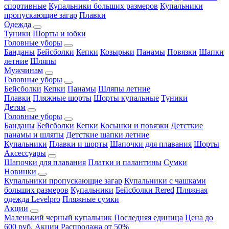
спортивные
Купальники больших размеров
Купальники
пропускающие загар
Плавки
Одежда
Туники
Шорты и юбки
Головные уборы
Банданы
Бейсболки
Кепки
Козырьки
Панамы
Повязки
Шапки
летние
Шляпы
Мужчинам
Головные уборы
Бейсболки
Кепки
Панамы
Шляпы летние
Плавки
Пляжные шорты
Шорты купальные
Туники
Детям
Головные уборы
Банданы
Бейсболки
Кепки
Косынки и повязки
Детсткие
панамы и шляпы
Детсткие шапки летние
Купальники
Плавки и шорты
Шапочки для плавания
Шорты
Аксессуары
Шапочки для плавания
Платки и палантины
Сумки
Новинки
Купальники пропускающие загар
Купальники с чашками
больших размеров
Купальники
Бейсболки Rered
Пляжная
одежда Levelpro
Пляжные сумки
Акции
Маленький черный купальник
Последняя единица
Цена до
600 руб.
Акции
Распродажа от 50%