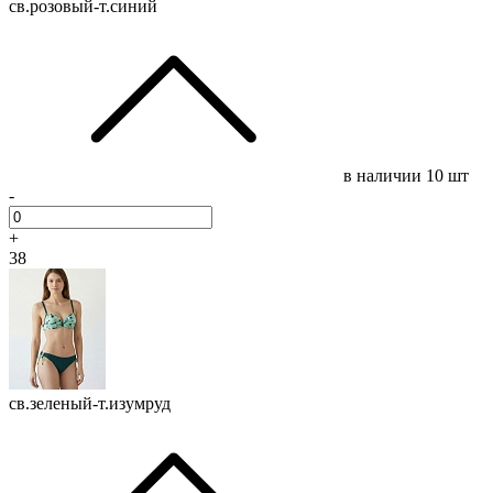
св.розовый-т.синий
в наличии
10 шт
-
+
38
св.зеленый-т.изумруд