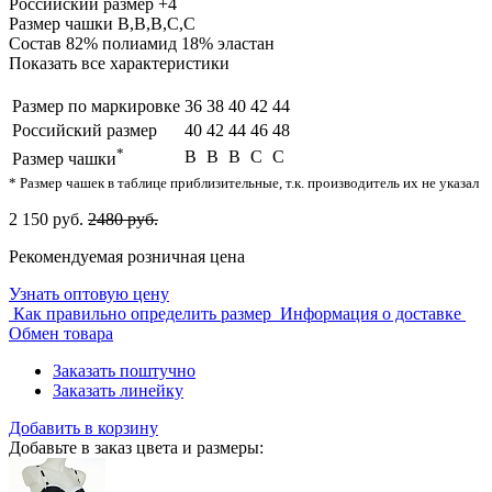
Российский размер
+4
Размер чашки
B,B,B,C,C
Состав
82% полиамид 18% эластан
Показать все характеристики
Размер по маркировке
36
38
40
42
44
Российский размер
40
42
44
46
48
*
B
B
B
C
C
Размер чашки
* Размер чашек в таблице приблизительные, т.к. производитель их не указал
2 150 руб.
2480 руб.
Рекомендуемая розничная цена
Узнать оптовую цену
Как правильно определить размер
Информация о доставке
Обмен товара
Заказать поштучно
Заказать линейку
Добавить в корзину
Добавьте в заказ цвета и размеры: