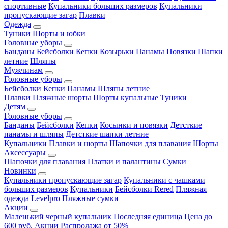
спортивные
Купальники больших размеров
Купальники
пропускающие загар
Плавки
Одежда
Туники
Шорты и юбки
Головные уборы
Банданы
Бейсболки
Кепки
Козырьки
Панамы
Повязки
Шапки
летние
Шляпы
Мужчинам
Головные уборы
Бейсболки
Кепки
Панамы
Шляпы летние
Плавки
Пляжные шорты
Шорты купальные
Туники
Детям
Головные уборы
Банданы
Бейсболки
Кепки
Косынки и повязки
Детсткие
панамы и шляпы
Детсткие шапки летние
Купальники
Плавки и шорты
Шапочки для плавания
Шорты
Аксессуары
Шапочки для плавания
Платки и палантины
Сумки
Новинки
Купальники пропускающие загар
Купальники с чашками
больших размеров
Купальники
Бейсболки Rered
Пляжная
одежда Levelpro
Пляжные сумки
Акции
Маленький черный купальник
Последняя единица
Цена до
600 руб.
Акции
Распродажа от 50%