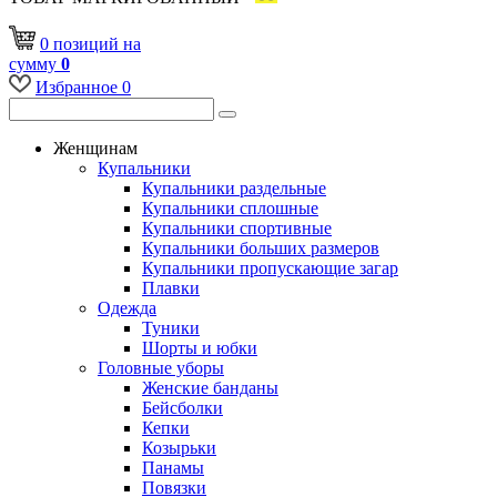
0
позиций
на
сумму
0
Избранное
0
Женщинам
Купальники
Купальники раздельные
Купальники сплошные
Купальники спортивные
Купальники больших размеров
Купальники пропускающие загар
Плавки
Одежда
Туники
Шорты и юбки
Головные уборы
Женские банданы
Бейсболки
Кепки
Козырьки
Панамы
Повязки