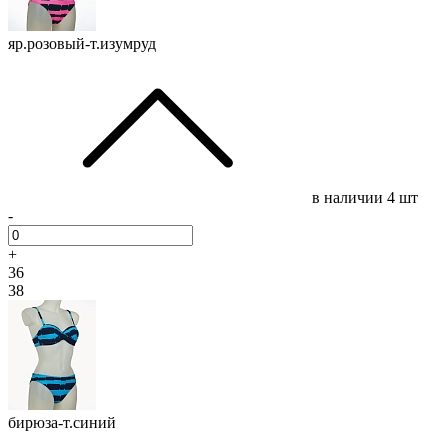
яр.розовый-т.изумруд
в наличии
4 шт
-
+
36
38
бирюза-т.синий