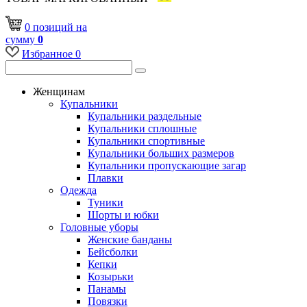
0
позиций
на
сумму
0
Избранное
0
Женщинам
Купальники
Купальники раздельные
Купальники сплошные
Купальники спортивные
Купальники больших размеров
Купальники пропускающие загар
Плавки
Одежда
Туники
Шорты и юбки
Головные уборы
Женские банданы
Бейсболки
Кепки
Козырьки
Панамы
Повязки