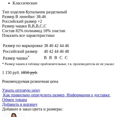
Классические
Тип изделия
Купальник раздельный
Размер
В линейке: 38-46
Российский размер
+2
Размер чашки
B,B,B,C,C
Состав
82% полиамид 18% эластан
Показать все характеристики
Размер по маркировке
38
40
42
44
46
Российский размер
40
42
44
46
48
*
B
B
B
C
C
Размер чашки
* Размер чашек в таблице приблизительные, т.к. производитель их не указал
1 150 руб.
1850 руб.
Рекомендуемая розничная цена
Узнать оптовую цену
Как правильно определить размер
Информация о доставке
Обмен товара
Добавить в корзину
Добавьте в заказ цвета и размеры: