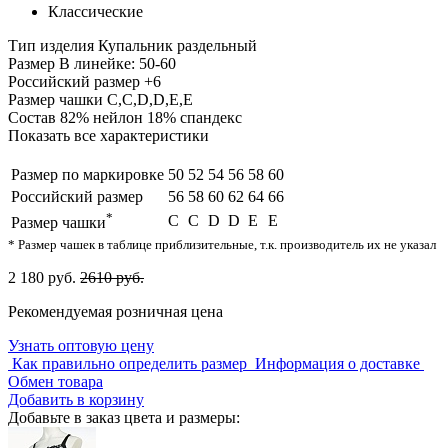
Классические
Тип изделия
Купальник раздельный
Размер
В линейке: 50-60
Российский размер
+6
Размер чашки
C,С,D,D,E,E
Состав
82% нейлон 18% спандекс
Показать все характеристики
Размер по маркировке
50
52
54
56
58
60
Российский размер
56
58
60
62
64
66
*
C
С
D
D
E
E
Размер чашки
* Размер чашек в таблице приблизительные, т.к. производитель их не указал
2 180 руб.
2610 руб.
Рекомендуемая розничная цена
Узнать оптовую цену
Как правильно определить размер
Информация о доставке
Обмен товара
Добавить в корзину
Добавьте в заказ цвета и размеры: