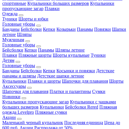
спортивные
Купальники больших размеров
Купальники
пропускающие загар
Плавки
Одежда
Туники
Шорты и юбки
Головные уборы
Банданы
Бейсболки
Кепки
Козырьки
Панамы
Повязки
Шапки
летние
Шляпы
Мужчинам
Головные уборы
Бейсболки
Кепки
Панамы
Шляпы летние
Плавки
Пляжные шорты
Шорты купальные
Туники
Детям
Головные уборы
Банданы
Бейсболки
Кепки
Косынки и повязки
Детсткие
панамы и шляпы
Детсткие шапки летние
Купальники
Плавки и шорты
Шапочки для плавания
Шорты
Аксессуары
Шапочки для плавания
Платки и палантины
Сумки
Новинки
Купальники пропускающие загар
Купальники с чашками
больших размеров
Купальники
Бейсболки Rered
Пляжная
одежда Levelpro
Пляжные сумки
Акции
Маленький черный купальник
Последняя единица
Цена до
600 руб.
Акции
Распродажа от 50%