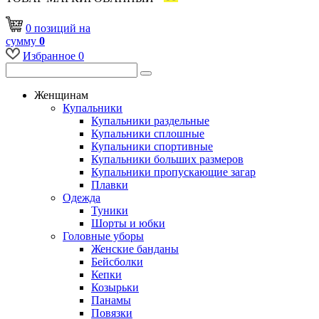
0
позиций
на
сумму
0
Избранное
0
Женщинам
Купальники
Купальники раздельные
Купальники сплошные
Купальники спортивные
Купальники больших размеров
Купальники пропускающие загар
Плавки
Одежда
Туники
Шорты и юбки
Головные уборы
Женские банданы
Бейсболки
Кепки
Козырьки
Панамы
Повязки