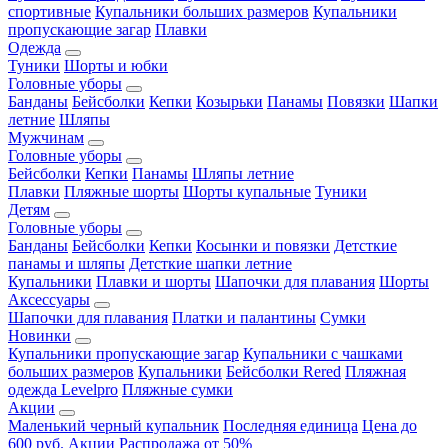
спортивные
Купальники больших размеров
Купальники
пропускающие загар
Плавки
Одежда
Туники
Шорты и юбки
Головные уборы
Банданы
Бейсболки
Кепки
Козырьки
Панамы
Повязки
Шапки
летние
Шляпы
Мужчинам
Головные уборы
Бейсболки
Кепки
Панамы
Шляпы летние
Плавки
Пляжные шорты
Шорты купальные
Туники
Детям
Головные уборы
Банданы
Бейсболки
Кепки
Косынки и повязки
Детсткие
панамы и шляпы
Детсткие шапки летние
Купальники
Плавки и шорты
Шапочки для плавания
Шорты
Аксессуары
Шапочки для плавания
Платки и палантины
Сумки
Новинки
Купальники пропускающие загар
Купальники с чашками
больших размеров
Купальники
Бейсболки Rered
Пляжная
одежда Levelpro
Пляжные сумки
Акции
Маленький черный купальник
Последняя единица
Цена до
600 руб.
Акции
Распродажа от 50%