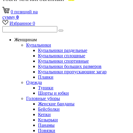
0
позиций
на
сумму
0
Избранное
0
Женщинам
Купальники
Купальники раздельные
Купальники сплошные
Купальники спортивные
Купальники больших размеров
Купальники пропускающие загар
Плавки
Одежда
Туники
Шорты и юбки
Головные уборы
Женские банданы
Бейсболки
Кепки
Козырьки
Панамы
Повязки