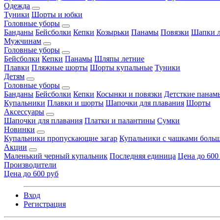
Одежда
Туники
Шорты и юбки
Головные уборы
Банданы
Бейсболки
Кепки
Козырьки
Панамы
Повязки
Шапки л
Мужчинам
Головные уборы
Бейсболки
Кепки
Панамы
Шляпы летние
Плавки
Пляжные шорты
Шорты купальные
Туники
Детям
Головные уборы
Банданы
Бейсболки
Кепки
Косынки и повязки
Детсткие панам
Купальники
Плавки и шорты
Шапочки для плавания
Шорты
Аксессуары
Шапочки для плавания
Платки и палантины
Сумки
Новинки
Купальники пропускающие загар
Купальники с чашками больш
Акции
Маленький черный купальник
Последняя единица
Цена до 600
Производители
Цена до 600 руб
Вход
Регистрация