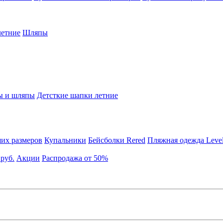
етние
Шляпы
ы и шляпы
Детсткие шапки летние
их размеров
Купальники
Бейсболки Rered
Пляжная одежда Leve
 руб.
Акции
Распродажа от 50%