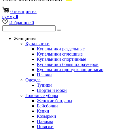
0
позиций
на
сумму
0
Избранное
0
Женщинам
Купальники
Купальники раздельные
Купальники сплошные
Купальники спортивные
Купальники больших размеров
Купальники пропускающие загар
Плавки
Одежда
Туники
Шорты и юбки
Головные уборы
Женские банданы
Бейсболки
Кепки
Козырьки
Панамы
Повязки