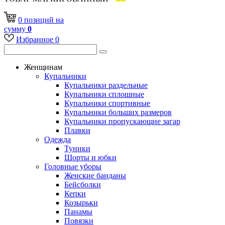
0
позиций
на
сумму
0
Избранное
0
Женщинам
Купальники
Купальники раздельные
Купальники сплошные
Купальники спортивные
Купальники больших размеров
Купальники пропускающие загар
Плавки
Одежда
Туники
Шорты и юбки
Головные уборы
Женские банданы
Бейсболки
Кепки
Козырьки
Панамы
Повязки