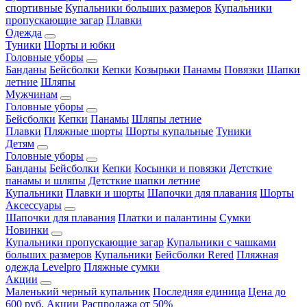
спортивные
Купальники больших размеров
Купальники
пропускающие загар
Плавки
Одежда
Туники
Шорты и юбки
Головные уборы
Банданы
Бейсболки
Кепки
Козырьки
Панамы
Повязки
Шапки
летние
Шляпы
Мужчинам
Головные уборы
Бейсболки
Кепки
Панамы
Шляпы летние
Плавки
Пляжные шорты
Шорты купальные
Туники
Детям
Головные уборы
Банданы
Бейсболки
Кепки
Косынки и повязки
Детсткие
панамы и шляпы
Детсткие шапки летние
Купальники
Плавки и шорты
Шапочки для плавания
Шорты
Аксессуары
Шапочки для плавания
Платки и палантины
Сумки
Новинки
Купальники пропускающие загар
Купальники с чашками
больших размеров
Купальники
Бейсболки Rered
Пляжная
одежда Levelpro
Пляжные сумки
Акции
Маленький черный купальник
Последняя единица
Цена до
600 руб.
Акции
Распродажа от 50%