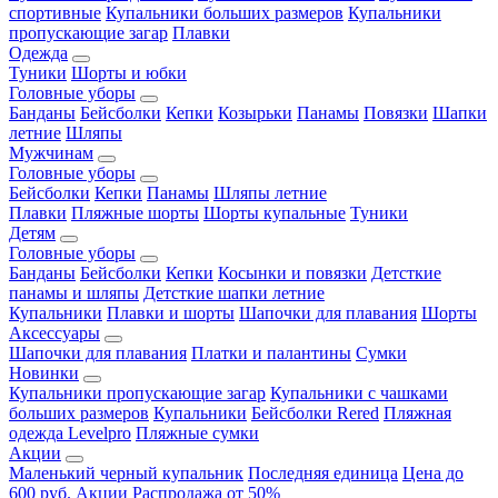
спортивные
Купальники больших размеров
Купальники
пропускающие загар
Плавки
Одежда
Туники
Шорты и юбки
Головные уборы
Банданы
Бейсболки
Кепки
Козырьки
Панамы
Повязки
Шапки
летние
Шляпы
Мужчинам
Головные уборы
Бейсболки
Кепки
Панамы
Шляпы летние
Плавки
Пляжные шорты
Шорты купальные
Туники
Детям
Головные уборы
Банданы
Бейсболки
Кепки
Косынки и повязки
Детсткие
панамы и шляпы
Детсткие шапки летние
Купальники
Плавки и шорты
Шапочки для плавания
Шорты
Аксессуары
Шапочки для плавания
Платки и палантины
Сумки
Новинки
Купальники пропускающие загар
Купальники с чашками
больших размеров
Купальники
Бейсболки Rered
Пляжная
одежда Levelpro
Пляжные сумки
Акции
Маленький черный купальник
Последняя единица
Цена до
600 руб.
Акции
Распродажа от 50%