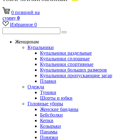
0
позиций
на
сумму
0
Избранное
0
Женщинам
Купальники
Купальники раздельные
Купальники сплошные
Купальники спортивные
Купальники больших размеров
Купальники пропускающие загар
Плавки
Одежда
Туники
Шорты и юбки
Головные уборы
Женские банданы
Бейсболки
Кепки
Козырьки
Панамы
Повязки