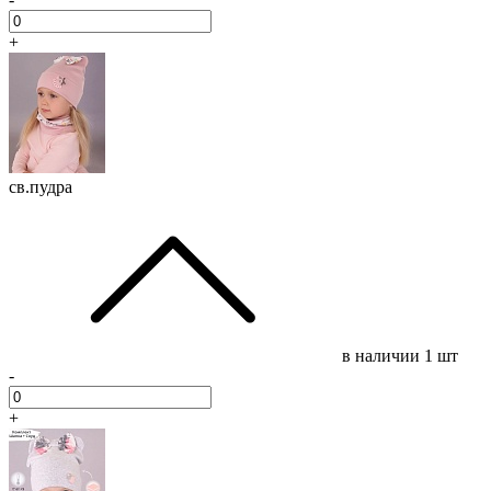
+
св.пудра
в наличии
1 шт
-
+