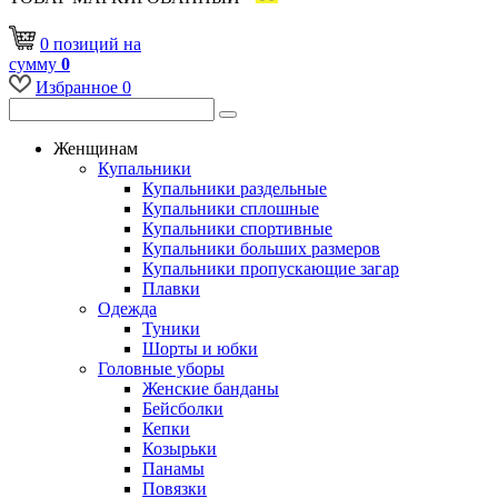
0
позиций
на
сумму
0
Избранное
0
Женщинам
Купальники
Купальники раздельные
Купальники сплошные
Купальники спортивные
Купальники больших размеров
Купальники пропускающие загар
Плавки
Одежда
Туники
Шорты и юбки
Головные уборы
Женские банданы
Бейсболки
Кепки
Козырьки
Панамы
Повязки