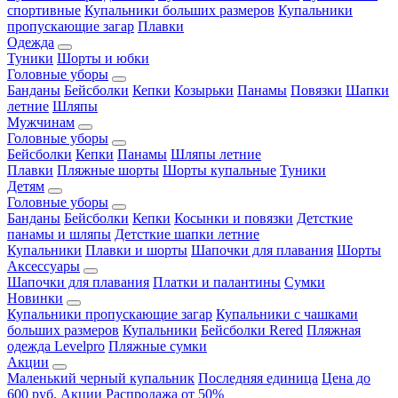
спортивные
Купальники больших размеров
Купальники
пропускающие загар
Плавки
Одежда
Туники
Шорты и юбки
Головные уборы
Банданы
Бейсболки
Кепки
Козырьки
Панамы
Повязки
Шапки
летние
Шляпы
Мужчинам
Головные уборы
Бейсболки
Кепки
Панамы
Шляпы летние
Плавки
Пляжные шорты
Шорты купальные
Туники
Детям
Головные уборы
Банданы
Бейсболки
Кепки
Косынки и повязки
Детсткие
панамы и шляпы
Детсткие шапки летние
Купальники
Плавки и шорты
Шапочки для плавания
Шорты
Аксессуары
Шапочки для плавания
Платки и палантины
Сумки
Новинки
Купальники пропускающие загар
Купальники с чашками
больших размеров
Купальники
Бейсболки Rered
Пляжная
одежда Levelpro
Пляжные сумки
Акции
Маленький черный купальник
Последняя единица
Цена до
600 руб.
Акции
Распродажа от 50%