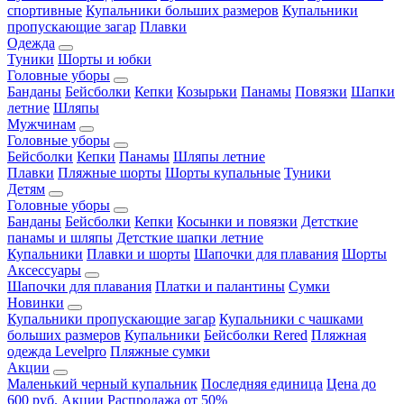
спортивные
Купальники больших размеров
Купальники
пропускающие загар
Плавки
Одежда
Туники
Шорты и юбки
Головные уборы
Банданы
Бейсболки
Кепки
Козырьки
Панамы
Повязки
Шапки
летние
Шляпы
Мужчинам
Головные уборы
Бейсболки
Кепки
Панамы
Шляпы летние
Плавки
Пляжные шорты
Шорты купальные
Туники
Детям
Головные уборы
Банданы
Бейсболки
Кепки
Косынки и повязки
Детсткие
панамы и шляпы
Детсткие шапки летние
Купальники
Плавки и шорты
Шапочки для плавания
Шорты
Аксессуары
Шапочки для плавания
Платки и палантины
Сумки
Новинки
Купальники пропускающие загар
Купальники с чашками
больших размеров
Купальники
Бейсболки Rered
Пляжная
одежда Levelpro
Пляжные сумки
Акции
Маленький черный купальник
Последняя единица
Цена до
600 руб.
Акции
Распродажа от 50%