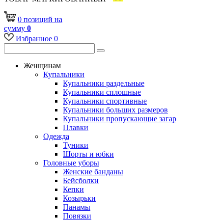
0
позиций
на
сумму
0
Избранное
0
Женщинам
Купальники
Купальники раздельные
Купальники сплошные
Купальники спортивные
Купальники больших размеров
Купальники пропускающие загар
Плавки
Одежда
Туники
Шорты и юбки
Головные уборы
Женские банданы
Бейсболки
Кепки
Козырьки
Панамы
Повязки