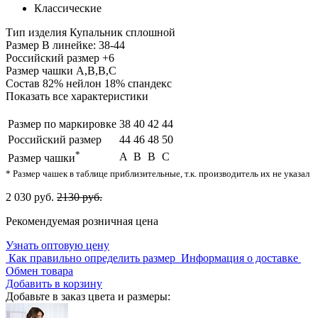
Классические
Тип изделия
Купальник сплошной
Размер
В линейке: 38-44
Российский размер
+6
Размер чашки
A,B,B,C
Состав
82% нейлон 18% спандекс
Показать все характеристики
Размер по маркировке
38
40
42
44
Российский размер
44
46
48
50
*
A
B
B
C
Размер чашки
* Размер чашек в таблице приблизительные, т.к. производитель их не указал
2 030 руб.
2130 руб.
Рекомендуемая розничная цена
Узнать оптовую цену
Как правильно определить размер
Информация о доставке
Обмен товара
Добавить в корзину
Добавьте в заказ цвета и размеры: