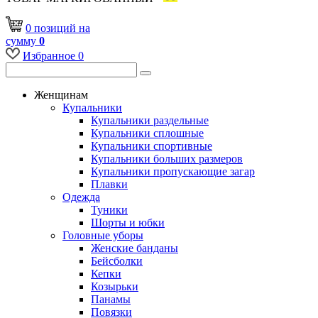
0
позиций
на
сумму
0
Избранное
0
Женщинам
Купальники
Купальники раздельные
Купальники сплошные
Купальники спортивные
Купальники больших размеров
Купальники пропускающие загар
Плавки
Одежда
Туники
Шорты и юбки
Головные уборы
Женские банданы
Бейсболки
Кепки
Козырьки
Панамы
Повязки