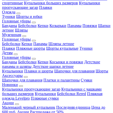
спортивные
Купальники больших размеров
Купальники
пропускающие загар
Плавки
Одежда
Туники
Шорты и юбки
Головные уборы
Банданы
Бейсболки
Кепки
Козырьки
Панамы
Повязки
Шапки
летние
Шляпы
Мужчинам
Головные уборы
Бейсболки
Кепки
Панамы
Шляпы летние
Плавки
Пляжные шорты
Шорты купальные
Туники
Детям
Головные уборы
Банданы
Бейсболки
Кепки
Косынки и повязки
Детсткие
панамы и шляпы
Детсткие шапки летние
Купальники
Плавки и шорты
Шапочки для плавания
Шорты
Аксессуары
Шапочки для плавания
Платки и палантины
Сумки
Новинки
Купальники пропускающие загар
Купальники с чашками
больших размеров
Купальники
Бейсболки Rered
Пляжная
одежда Levelpro
Пляжные сумки
Акции
Маленький черный купальник
Последняя единица
Цена до
600 руб.
Акции
Распродажа от 50%