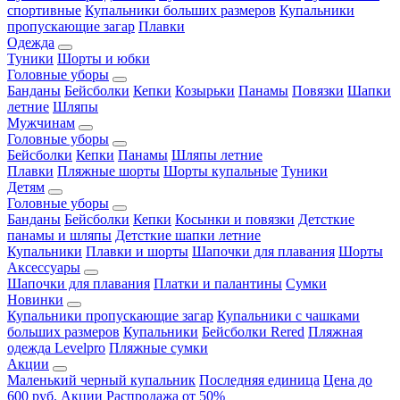
спортивные
Купальники больших размеров
Купальники
пропускающие загар
Плавки
Одежда
Туники
Шорты и юбки
Головные уборы
Банданы
Бейсболки
Кепки
Козырьки
Панамы
Повязки
Шапки
летние
Шляпы
Мужчинам
Головные уборы
Бейсболки
Кепки
Панамы
Шляпы летние
Плавки
Пляжные шорты
Шорты купальные
Туники
Детям
Головные уборы
Банданы
Бейсболки
Кепки
Косынки и повязки
Детсткие
панамы и шляпы
Детсткие шапки летние
Купальники
Плавки и шорты
Шапочки для плавания
Шорты
Аксессуары
Шапочки для плавания
Платки и палантины
Сумки
Новинки
Купальники пропускающие загар
Купальники с чашками
больших размеров
Купальники
Бейсболки Rered
Пляжная
одежда Levelpro
Пляжные сумки
Акции
Маленький черный купальник
Последняя единица
Цена до
600 руб.
Акции
Распродажа от 50%