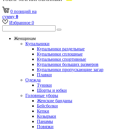
0
позиций
на
сумму
0
Избранное
0
Женщинам
Купальники
Купальники раздельные
Купальники сплошные
Купальники спортивные
Купальники больших размеров
Купальники пропускающие загар
Плавки
Одежда
Туники
Шорты и юбки
Головные уборы
Женские банданы
Бейсболки
Кепки
Козырьки
Панамы
Повязки