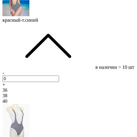
красный-т.синий
в наличии
> 10 шт
-
+
36
38
40