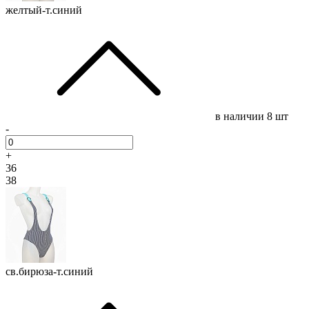
желтый-т.синий
в наличии
8 шт
-
+
36
38
св.бирюза-т.синий