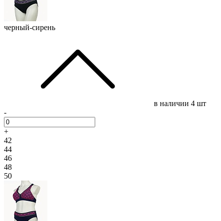
черный-сирень
в наличии
4 шт
-
+
42
44
46
48
50