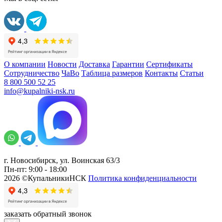
О компании
Новости
Доставка
Гарантии
Сертификаты
Сотрудничество
ЧаВо
Таблица размеров
Контакты
Статьи
8 800 500 52 25
info@kupalniki-nsk.ru
г. Новосибирск, ул. Воинская 63/3
Пн-пт: 9:00 - 18:00
2026 ©КупальникиНСК
Политика конфиденциальности
заказать обратный звонок