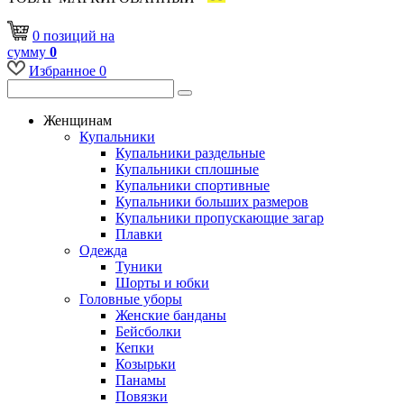
0
позиций
на
сумму
0
Избранное
0
Женщинам
Купальники
Купальники раздельные
Купальники сплошные
Купальники спортивные
Купальники больших размеров
Купальники пропускающие загар
Плавки
Одежда
Туники
Шорты и юбки
Головные уборы
Женские банданы
Бейсболки
Кепки
Козырьки
Панамы
Повязки