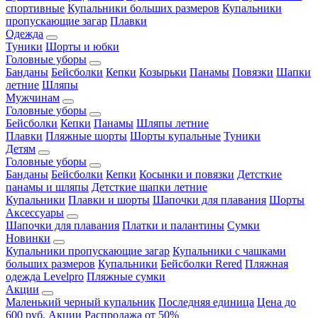
спортивные
Купальники больших размеров
Купальники
пропускающие загар
Плавки
Одежда
Туники
Шорты и юбки
Головные уборы
Банданы
Бейсболки
Кепки
Козырьки
Панамы
Повязки
Шапки
летние
Шляпы
Мужчинам
Головные уборы
Бейсболки
Кепки
Панамы
Шляпы летние
Плавки
Пляжные шорты
Шорты купальные
Туники
Детям
Головные уборы
Банданы
Бейсболки
Кепки
Косынки и повязки
Детсткие
панамы и шляпы
Детсткие шапки летние
Купальники
Плавки и шорты
Шапочки для плавания
Шорты
Аксессуары
Шапочки для плавания
Платки и палантины
Сумки
Новинки
Купальники пропускающие загар
Купальники с чашками
больших размеров
Купальники
Бейсболки Rered
Пляжная
одежда Levelpro
Пляжные сумки
Акции
Маленький черный купальник
Последняя единица
Цена до
600 руб.
Акции
Распродажа от 50%