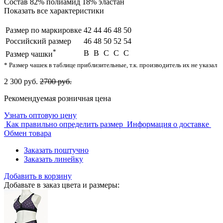
Состав
82% полиамид 18% эластан
Показать все характеристики
Размер по маркировке
42
44
46
48
50
Российский размер
46
48
50
52
54
*
B
B
C
C
C
Размер чашки
* Размер чашек в таблице приблизительные, т.к. производитель их не указал
2 300 руб.
2700 руб.
Рекомендуемая розничная цена
Узнать оптовую цену
Как правильно определить размер
Информация о доставке
Обмен товара
Заказать поштучно
Заказать линейку
Добавить в корзину
Добавьте в заказ цвета и размеры: