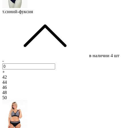
т.синий-фуксия
в наличии
4 шт
-
+
42
44
46
48
50