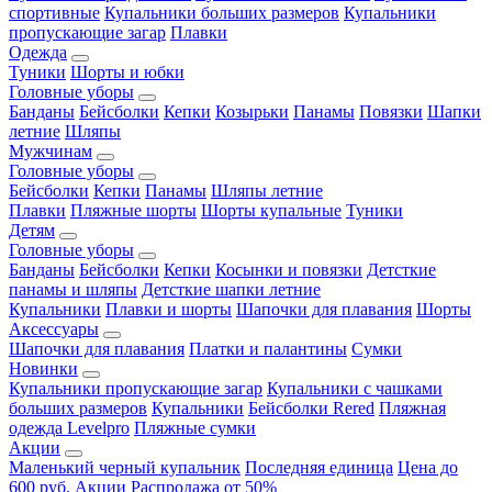
спортивные
Купальники больших размеров
Купальники
пропускающие загар
Плавки
Одежда
Туники
Шорты и юбки
Головные уборы
Банданы
Бейсболки
Кепки
Козырьки
Панамы
Повязки
Шапки
летние
Шляпы
Мужчинам
Головные уборы
Бейсболки
Кепки
Панамы
Шляпы летние
Плавки
Пляжные шорты
Шорты купальные
Туники
Детям
Головные уборы
Банданы
Бейсболки
Кепки
Косынки и повязки
Детсткие
панамы и шляпы
Детсткие шапки летние
Купальники
Плавки и шорты
Шапочки для плавания
Шорты
Аксессуары
Шапочки для плавания
Платки и палантины
Сумки
Новинки
Купальники пропускающие загар
Купальники с чашками
больших размеров
Купальники
Бейсболки Rered
Пляжная
одежда Levelpro
Пляжные сумки
Акции
Маленький черный купальник
Последняя единица
Цена до
600 руб.
Акции
Распродажа от 50%