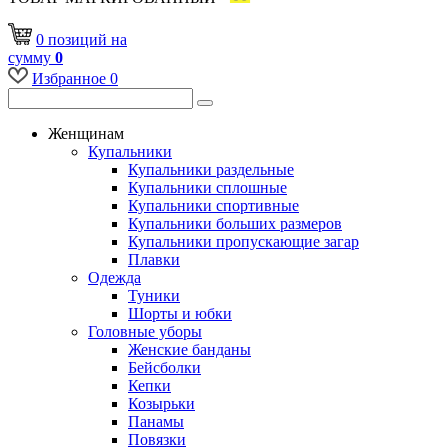
0
позиций
на
сумму
0
Избранное
0
Женщинам
Купальники
Купальники раздельные
Купальники сплошные
Купальники спортивные
Купальники больших размеров
Купальники пропускающие загар
Плавки
Одежда
Туники
Шорты и юбки
Головные уборы
Женские банданы
Бейсболки
Кепки
Козырьки
Панамы
Повязки