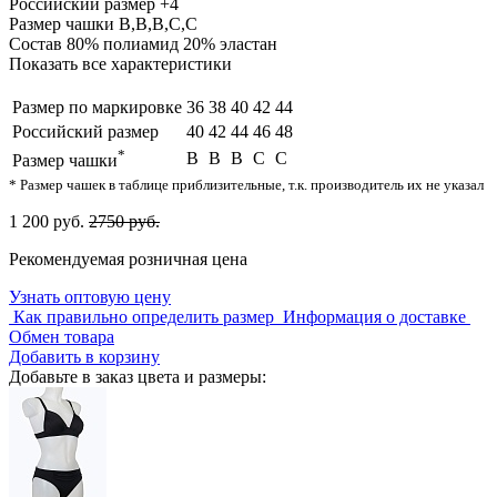
Российский размер
+4
Размер чашки
B,B,B,C,C
Состав
80% полиамид 20% эластан
Показать все характеристики
Размер по маркировке
36
38
40
42
44
Российский размер
40
42
44
46
48
*
B
B
B
C
C
Размер чашки
* Размер чашек в таблице приблизительные, т.к. производитель их не указал
1 200 руб.
2750 руб.
Рекомендуемая розничная цена
Узнать оптовую цену
Как правильно определить размер
Информация о доставке
Обмен товара
Добавить в корзину
Добавьте в заказ цвета и размеры: