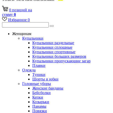
0
позиций
на
сумму
0
Избранное
0
Женщинам
Купальники
Купальники раздельные
Купальники сплошные
Купальники спортивные
Купальники больших размеров
Купальники пропускающие загар
Плавки
Одежда
Туники
Шорты и юбки
Головные уборы
Женские банданы
Бейсболки
Кепки
Козырьки
Панамы
Повязки