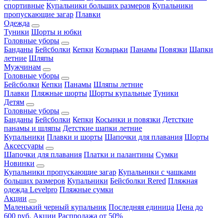
спортивные
Купальники больших размеров
Купальники
пропускающие загар
Плавки
Одежда
Туники
Шорты и юбки
Головные уборы
Банданы
Бейсболки
Кепки
Козырьки
Панамы
Повязки
Шапки
летние
Шляпы
Мужчинам
Головные уборы
Бейсболки
Кепки
Панамы
Шляпы летние
Плавки
Пляжные шорты
Шорты купальные
Туники
Детям
Головные уборы
Банданы
Бейсболки
Кепки
Косынки и повязки
Детсткие
панамы и шляпы
Детсткие шапки летние
Купальники
Плавки и шорты
Шапочки для плавания
Шорты
Аксессуары
Шапочки для плавания
Платки и палантины
Сумки
Новинки
Купальники пропускающие загар
Купальники с чашками
больших размеров
Купальники
Бейсболки Rered
Пляжная
одежда Levelpro
Пляжные сумки
Акции
Маленький черный купальник
Последняя единица
Цена до
600 руб.
Акции
Распродажа от 50%