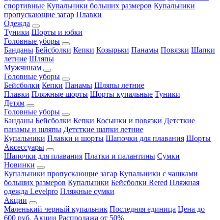
спортивные
Купальники больших размеров
Купальники
пропускающие загар
Плавки
Одежда
Туники
Шорты и юбки
Головные уборы
Банданы
Бейсболки
Кепки
Козырьки
Панамы
Повязки
Шапки
летние
Шляпы
Мужчинам
Головные уборы
Бейсболки
Кепки
Панамы
Шляпы летние
Плавки
Пляжные шорты
Шорты купальные
Туники
Детям
Головные уборы
Банданы
Бейсболки
Кепки
Косынки и повязки
Детсткие
панамы и шляпы
Детсткие шапки летние
Купальники
Плавки и шорты
Шапочки для плавания
Шорты
Аксессуары
Шапочки для плавания
Платки и палантины
Сумки
Новинки
Купальники пропускающие загар
Купальники с чашками
больших размеров
Купальники
Бейсболки Rered
Пляжная
одежда Levelpro
Пляжные сумки
Акции
Маленький черный купальник
Последняя единица
Цена до
600 руб.
Акции
Распродажа от 50%