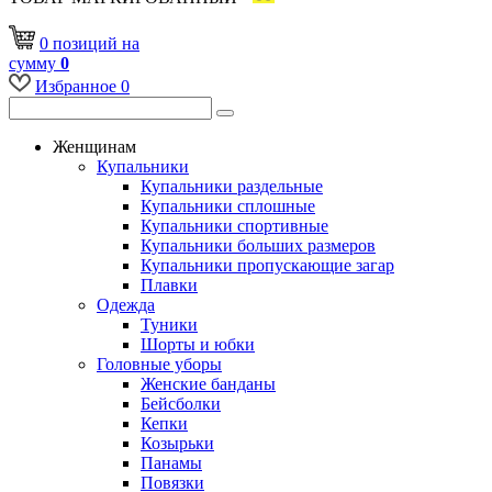
0
позиций
на
сумму
0
Избранное
0
Женщинам
Купальники
Купальники раздельные
Купальники сплошные
Купальники спортивные
Купальники больших размеров
Купальники пропускающие загар
Плавки
Одежда
Туники
Шорты и юбки
Головные уборы
Женские банданы
Бейсболки
Кепки
Козырьки
Панамы
Повязки