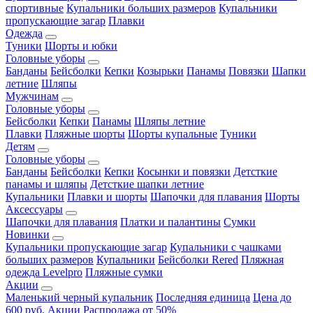
спортивные
Купальники больших размеров
Купальники
пропускающие загар
Плавки
Одежда
Туники
Шорты и юбки
Головные уборы
Банданы
Бейсболки
Кепки
Козырьки
Панамы
Повязки
Шапки
летние
Шляпы
Мужчинам
Головные уборы
Бейсболки
Кепки
Панамы
Шляпы летние
Плавки
Пляжные шорты
Шорты купальные
Туники
Детям
Головные уборы
Банданы
Бейсболки
Кепки
Косынки и повязки
Детсткие
панамы и шляпы
Детсткие шапки летние
Купальники
Плавки и шорты
Шапочки для плавания
Шорты
Аксессуары
Шапочки для плавания
Платки и палантины
Сумки
Новинки
Купальники пропускающие загар
Купальники с чашками
больших размеров
Купальники
Бейсболки Rered
Пляжная
одежда Levelpro
Пляжные сумки
Акции
Маленький черный купальник
Последняя единица
Цена до
600 руб.
Акции
Распродажа от 50%