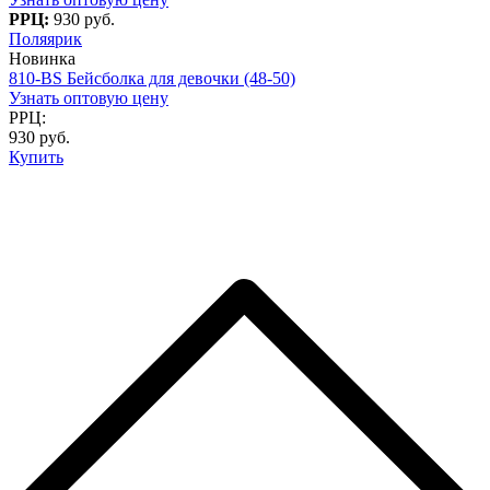
РРЦ:
930 руб.
Поляярик
Новинка
810-BS Бейсболка для девочки (48-50)
Узнать оптовую цену
РРЦ:
930 руб.
Купить