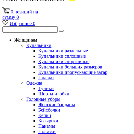
0
позиций
на
сумму
0
Избранное
0
Женщинам
Купальники
Купальники раздельные
Купальники сплошные
Купальники спортивные
Купальники больших размеров
Купальники пропускающие загар
Плавки
Одежда
Туники
Шорты и юбки
Головные уборы
Женские банданы
Бейсболки
Кепки
Козырьки
Панамы
Повязки