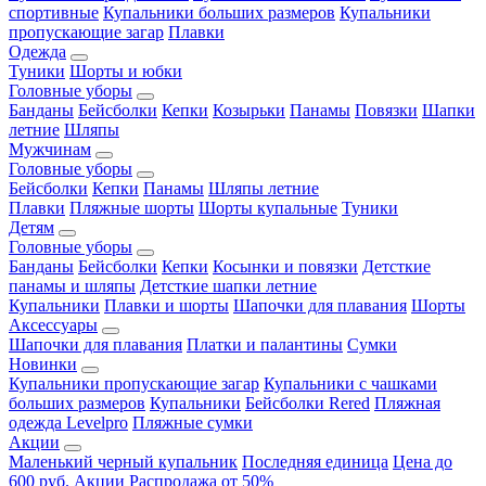
спортивные
Купальники больших размеров
Купальники
пропускающие загар
Плавки
Одежда
Туники
Шорты и юбки
Головные уборы
Банданы
Бейсболки
Кепки
Козырьки
Панамы
Повязки
Шапки
летние
Шляпы
Мужчинам
Головные уборы
Бейсболки
Кепки
Панамы
Шляпы летние
Плавки
Пляжные шорты
Шорты купальные
Туники
Детям
Головные уборы
Банданы
Бейсболки
Кепки
Косынки и повязки
Детсткие
панамы и шляпы
Детсткие шапки летние
Купальники
Плавки и шорты
Шапочки для плавания
Шорты
Аксессуары
Шапочки для плавания
Платки и палантины
Сумки
Новинки
Купальники пропускающие загар
Купальники с чашками
больших размеров
Купальники
Бейсболки Rered
Пляжная
одежда Levelpro
Пляжные сумки
Акции
Маленький черный купальник
Последняя единица
Цена до
600 руб.
Акции
Распродажа от 50%