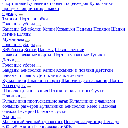
спортивные
Купальники больших размеров
Купальники
пропускающие загар
Плавки
Одежда
Туники
Шорты и юбки
Головные уборы
Банданы
Бейсболки
Кепки
Козырьки
Панамы
Повязки
Шапки
летние
Шляпы
Мужчинам
Головные уборы
Бейсболки
Кепки
Панамы
Шляпы летние
Плавки
Пляжные шорты
Шорты купальные
Туники
Детям
Головные уборы
Банданы
Бейсболки
Кепки
Косынки и повязки
Детсткие
панамы и шляпы
Детсткие шапки летние
Купальники
Плавки и шорты
Шапочки для плавания
Шорты
Аксессуары
Шапочки для плавания
Платки и палантины
Сумки
Новинки
Купальники пропускающие загар
Купальники с чашками
больших размеров
Купальники
Бейсболки Rered
Пляжная
одежда Levelpro
Пляжные сумки
Акции
Маленький черный купальник
Последняя единица
Цена до
600 руб.
Акции
Распродажа от 50%