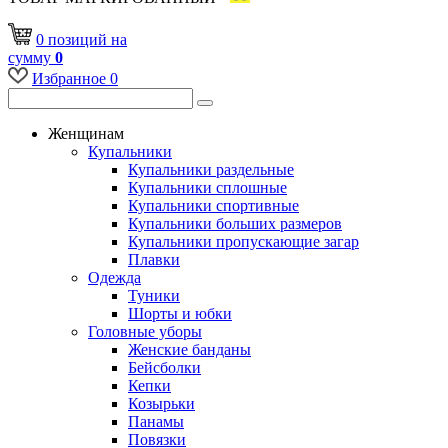
0
позиций
на
сумму
0
Избранное
0
Женщинам
Купальники
Купальники раздельные
Купальники сплошные
Купальники спортивные
Купальники больших размеров
Купальники пропускающие загар
Плавки
Одежда
Туники
Шорты и юбки
Головные уборы
Женские банданы
Бейсболки
Кепки
Козырьки
Панамы
Повязки