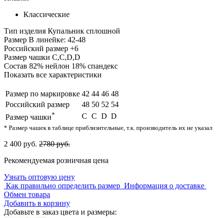
Классические
Тип изделия
Купальник сплошной
Размер
В линейке: 42-48
Российский размер
+6
Размер чашки
C,С,D,D
Состав
82% нейлон 18% спандекс
Показать все характеристики
Размер по маркировке
42
44
46
48
Российский размер
48
50
52
54
*
C
С
D
D
Размер чашки
* Размер чашек в таблице приблизительные, т.к. производитель их не указал
2 400 руб.
2780 руб.
Рекомендуемая розничная цена
Узнать оптовую цену
Как правильно определить размер
Информация о доставке
Обмен товара
Добавить в корзину
Добавьте в заказ цвета и размеры: