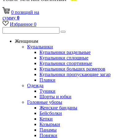
0
позиций
на
сумму
0
Избранное
0
Женщинам
Купальники
Купальники раздельные
Купальники сплошные
Купальники спортивные
Купальники больших размеров
Купальники пропускающие загар
Плавки
Одежда
Туники
Шорты и юбки
Головные уборы
Женские банданы
Бейсболки
Кепки
Козырьки
Панамы
Повязки