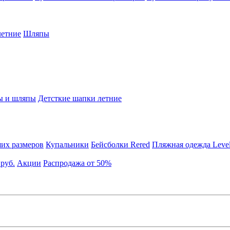
етние
Шляпы
ы и шляпы
Детсткие шапки летние
их размеров
Купальники
Бейсболки Rered
Пляжная одежда Leve
 руб.
Акции
Распродажа от 50%