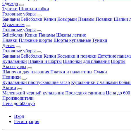
Одежда
Туники
Шорты и юбки
Головные уборы
Банданы
Бейсболки
Кепки
Козырьки
Панамы
Повязки
Шапки л
Мужчинам
Головные уборы
Бейсболки
Кепки
Панамы
Шляпы летние
Плавки
Пляжные шорты
Шорты купальные
Туники
Детям
Головные уборы
Банданы
Бейсболки
Кепки
Косынки и повязки
Детсткие панам
Купальники
Плавки и шорты
Шапочки для плавания
Шорты
Аксессуары
Шапочки для плавания
Платки и палантины
Сумки
Новинки
Купальники пропускающие загар
Купальники с чашками больш
Акции
Маленький черный купальник
Последняя единица
Цена до 600
Производители
Цена до 600 руб
Вход
Регистрация