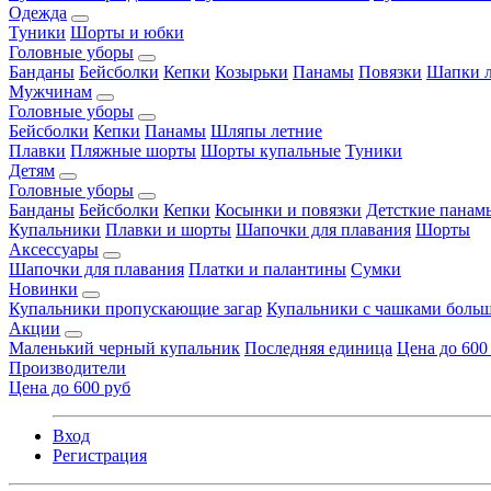
Одежда
Туники
Шорты и юбки
Головные уборы
Банданы
Бейсболки
Кепки
Козырьки
Панамы
Повязки
Шапки л
Мужчинам
Головные уборы
Бейсболки
Кепки
Панамы
Шляпы летние
Плавки
Пляжные шорты
Шорты купальные
Туники
Детям
Головные уборы
Банданы
Бейсболки
Кепки
Косынки и повязки
Детсткие панам
Купальники
Плавки и шорты
Шапочки для плавания
Шорты
Аксессуары
Шапочки для плавания
Платки и палантины
Сумки
Новинки
Купальники пропускающие загар
Купальники с чашками больш
Акции
Маленький черный купальник
Последняя единица
Цена до 600
Производители
Цена до 600 руб
Вход
Регистрация