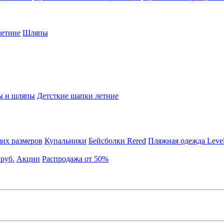
етние
Шляпы
ы и шляпы
Детсткие шапки летние
их размеров
Купальники
Бейсболки Rered
Пляжная одежда Leve
 руб.
Акции
Распродажа от 50%