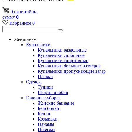
0
позиций
на
сумму
0
Избранное
0
Женщинам
Купальники
Купальники раздельные
Купальники сплошные
Купальники спортивные
Купальники больших размеров
Купальники пропускающие загар
Плавки
Одежда
Туники
Шорты и юбки
Головные уборы
Женские банданы
Бейсболки
Кепки
Козырьки
Панамы
Повязки