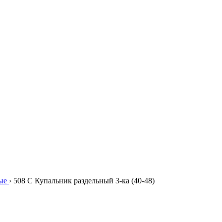
ые
›
508 C Купальник раздельный 3-ка (40-48)