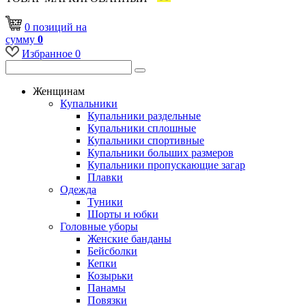
0
позиций
на
сумму
0
Избранное
0
Женщинам
Купальники
Купальники раздельные
Купальники сплошные
Купальники спортивные
Купальники больших размеров
Купальники пропускающие загар
Плавки
Одежда
Туники
Шорты и юбки
Головные уборы
Женские банданы
Бейсболки
Кепки
Козырьки
Панамы
Повязки