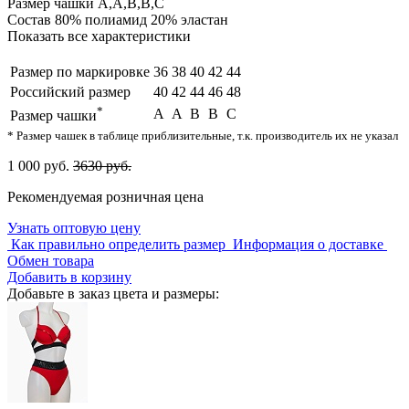
Размер чашки
A,A,B,B,C
Состав
80% полиамид 20% эластан
Показать все характеристики
Размер по маркировке
36
38
40
42
44
Российский размер
40
42
44
46
48
*
A
A
B
B
C
Размер чашки
* Размер чашек в таблице приблизительные, т.к. производитель их не указал
1 000 руб.
3630 руб.
Рекомендуемая розничная цена
Узнать оптовую цену
Как правильно определить размер
Информация о доставке
Обмен товара
Добавить в корзину
Добавьте в заказ цвета и размеры: