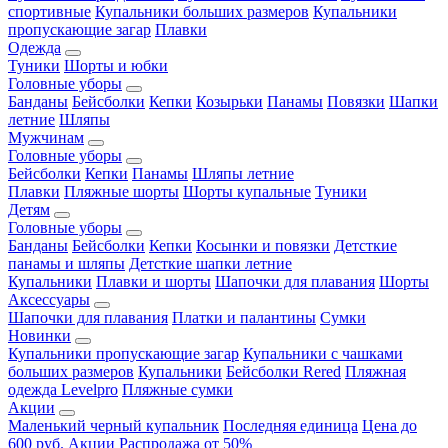
спортивные
Купальники больших размеров
Купальники
пропускающие загар
Плавки
Одежда
Туники
Шорты и юбки
Головные уборы
Банданы
Бейсболки
Кепки
Козырьки
Панамы
Повязки
Шапки
летние
Шляпы
Мужчинам
Головные уборы
Бейсболки
Кепки
Панамы
Шляпы летние
Плавки
Пляжные шорты
Шорты купальные
Туники
Детям
Головные уборы
Банданы
Бейсболки
Кепки
Косынки и повязки
Детсткие
панамы и шляпы
Детсткие шапки летние
Купальники
Плавки и шорты
Шапочки для плавания
Шорты
Аксессуары
Шапочки для плавания
Платки и палантины
Сумки
Новинки
Купальники пропускающие загар
Купальники с чашками
больших размеров
Купальники
Бейсболки Rered
Пляжная
одежда Levelpro
Пляжные сумки
Акции
Маленький черный купальник
Последняя единица
Цена до
600 руб.
Акции
Распродажа от 50%