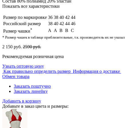
Состав
80% полиамид 20% эластан
Показать все характеристики
Размер по маркировке
36
38
40
42
44
Российский размер
38
40
42
44
46
*
A
A
B
B
C
Размер чашки
* Размер чашек в таблице приблизительные, т.к. производитель их не указал
2 150 руб.
2590 руб.
Рекомендуемая розничная цена
Узнать оптовую цену
Как правильно определить размер
Информация о доставке
Обмен товара
Заказать поштучно
Заказать линейку
Добавить в корзину
Добавьте в заказ цвета и размеры: