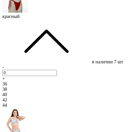
красный
в наличии
7 шт
-
+
36
38
40
42
44