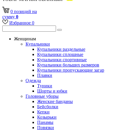
0
позиций
на
сумму
0
Избранное
0
Женщинам
Купальники
Купальники раздельные
Купальники сплошные
Купальники спортивные
Купальники больших размеров
Купальники пропускающие загар
Плавки
Одежда
Туники
Шорты и юбки
Головные уборы
Женские банданы
Бейсболки
Кепки
Козырьки
Панамы
Повязки