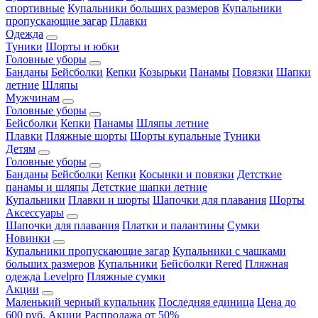
спортивные
Купальники больших размеров
Купальники
пропускающие загар
Плавки
Одежда
Туники
Шорты и юбки
Головные уборы
Банданы
Бейсболки
Кепки
Козырьки
Панамы
Повязки
Шапки
летние
Шляпы
Мужчинам
Головные уборы
Бейсболки
Кепки
Панамы
Шляпы летние
Плавки
Пляжные шорты
Шорты купальные
Туники
Детям
Головные уборы
Банданы
Бейсболки
Кепки
Косынки и повязки
Детсткие
панамы и шляпы
Детсткие шапки летние
Купальники
Плавки и шорты
Шапочки для плавания
Шорты
Аксессуары
Шапочки для плавания
Платки и палантины
Сумки
Новинки
Купальники пропускающие загар
Купальники с чашками
больших размеров
Купальники
Бейсболки Rered
Пляжная
одежда Levelpro
Пляжные сумки
Акции
Маленький черный купальник
Последняя единица
Цена до
600 руб.
Акции
Распродажа от 50%