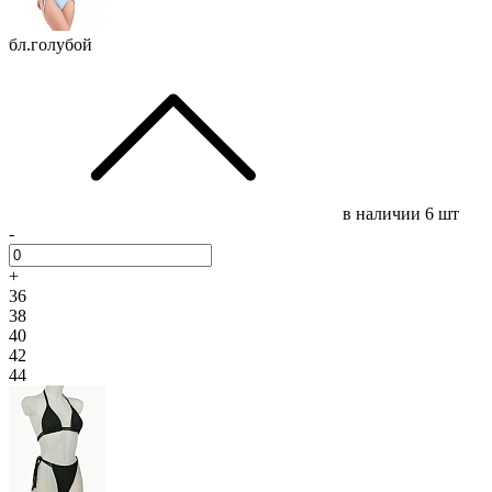
бл.голубой
в наличии
6 шт
-
+
36
38
40
42
44