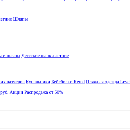
етние
Шляпы
ы и шляпы
Детсткие шапки летние
их размеров
Купальники
Бейсболки Rered
Пляжная одежда Leve
 руб.
Акции
Распродажа от 50%