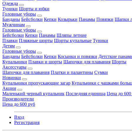
Одежда
Туники
Шорты и юбки
Головные уборы
Банданы
Бейсболки
Кепки
Козырьки
Панамы
Повязки
Шапки л
Мужчинам
Головные уборы
Бейсболки
Кепки
Панамы
Шляпы летние
Плавки
Пляжные шорты
Шорты купальные
Туники
Детям
Головные уборы
Банданы
Бейсболки
Кепки
Косынки и повязки
Детсткие панам
Купальники
Плавки и шорты
Шапочки для плавания
Шорты
Аксессуары
Шапочки для плавания
Платки и палантины
Сумки
Новинки
Купальники пропускающие загар
Купальники с чашками больш
Акции
Маленький черный купальник
Последняя единица
Цена до 600
Производители
Цена до 600 руб
Вход
Регистрация