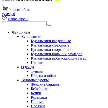
0
позиций
на
сумму
0
Избранное
0
Женщинам
Купальники
Купальники раздельные
Купальники сплошные
Купальники спортивные
Купальники больших размеров
Купальники пропускающие загар
Плавки
Одежда
Туники
Шорты и юбки
Головные уборы
Женские банданы
Бейсболки
Кепки
Козырьки
Панамы
Повязки