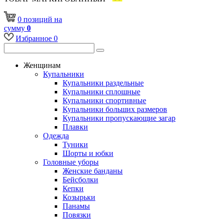
0
позиций
на
сумму
0
Избранное
0
Женщинам
Купальники
Купальники раздельные
Купальники сплошные
Купальники спортивные
Купальники больших размеров
Купальники пропускающие загар
Плавки
Одежда
Туники
Шорты и юбки
Головные уборы
Женские банданы
Бейсболки
Кепки
Козырьки
Панамы
Повязки