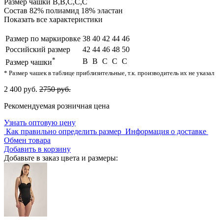
Размер чашки
B,B,C,C,C
Состав
82% полиамид 18% эластан
Показать все характеристики
Размер по маркировке
38
40
42
44
46
Российский размер
42
44
46
48
50
*
B
B
C
C
C
Размер чашки
* Размер чашек в таблице приблизительные, т.к. производитель их не указал
2 400 руб.
2750 руб.
Рекомендуемая розничная цена
Узнать оптовую цену
Как правильно определить размер
Информация о доставке
Обмен товара
Добавить в корзину
Добавьте в заказ цвета и размеры: