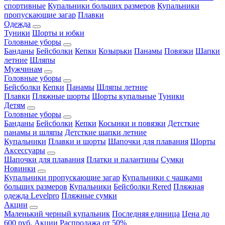
спортивные
Купальники больших размеров
Купальники
пропускающие загар
Плавки
Одежда
Туники
Шорты и юбки
Головные уборы
Банданы
Бейсболки
Кепки
Козырьки
Панамы
Повязки
Шапки
летние
Шляпы
Мужчинам
Головные уборы
Бейсболки
Кепки
Панамы
Шляпы летние
Плавки
Пляжные шорты
Шорты купальные
Туники
Детям
Головные уборы
Банданы
Бейсболки
Кепки
Косынки и повязки
Детсткие
панамы и шляпы
Детсткие шапки летние
Купальники
Плавки и шорты
Шапочки для плавания
Шорты
Аксессуары
Шапочки для плавания
Платки и палантины
Сумки
Новинки
Купальники пропускающие загар
Купальники с чашками
больших размеров
Купальники
Бейсболки Rered
Пляжная
одежда Levelpro
Пляжные сумки
Акции
Маленький черный купальник
Последняя единица
Цена до
600 руб.
Акции
Распродажа от 50%