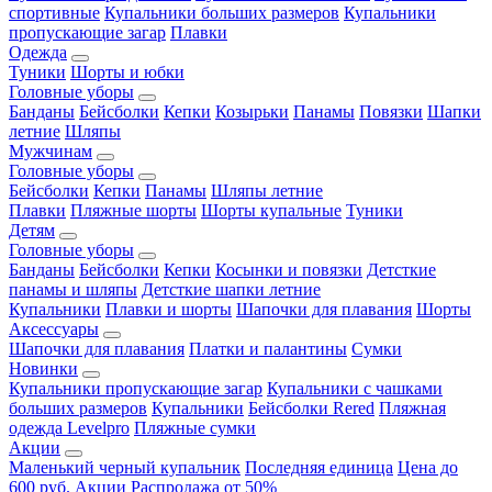
спортивные
Купальники больших размеров
Купальники
пропускающие загар
Плавки
Одежда
Туники
Шорты и юбки
Головные уборы
Банданы
Бейсболки
Кепки
Козырьки
Панамы
Повязки
Шапки
летние
Шляпы
Мужчинам
Головные уборы
Бейсболки
Кепки
Панамы
Шляпы летние
Плавки
Пляжные шорты
Шорты купальные
Туники
Детям
Головные уборы
Банданы
Бейсболки
Кепки
Косынки и повязки
Детсткие
панамы и шляпы
Детсткие шапки летние
Купальники
Плавки и шорты
Шапочки для плавания
Шорты
Аксессуары
Шапочки для плавания
Платки и палантины
Сумки
Новинки
Купальники пропускающие загар
Купальники с чашками
больших размеров
Купальники
Бейсболки Rered
Пляжная
одежда Levelpro
Пляжные сумки
Акции
Маленький черный купальник
Последняя единица
Цена до
600 руб.
Акции
Распродажа от 50%