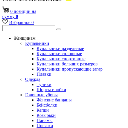
0
позиций
на
сумму
0
Избранное
0
Женщинам
Купальники
Купальники раздельные
Купальники сплошные
Купальники спортивные
Купальники больших размеров
Купальники пропускающие загар
Плавки
Одежда
Туники
Шорты и юбки
Головные уборы
Женские банданы
Бейсболки
Кепки
Козырьки
Панамы
Повязки