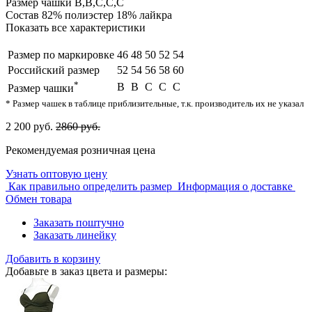
Размер чашки
B,B,C,C,C
Состав
82% полиэстер 18% лайкра
Показать все характеристики
Размер по маркировке
46
48
50
52
54
Российский размер
52
54
56
58
60
*
B
B
C
C
C
Размер чашки
* Размер чашек в таблице приблизительные, т.к. производитель их не указал
2 200 руб.
2860 руб.
Рекомендуемая розничная цена
Узнать оптовую цену
Как правильно определить размер
Информация о доставке
Обмен товара
Заказать поштучно
Заказать линейку
Добавить в корзину
Добавьте в заказ цвета и размеры: