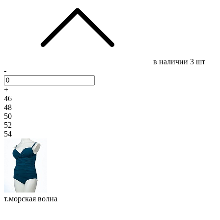
в наличии
3 шт
-
+
46
48
50
52
54
т.морская волна