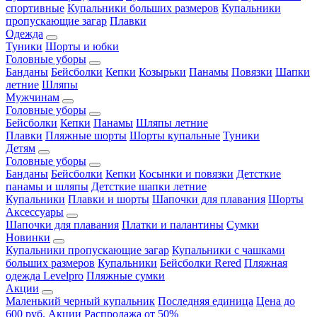
спортивные
Купальники больших размеров
Купальники
пропускающие загар
Плавки
Одежда
Туники
Шорты и юбки
Головные уборы
Банданы
Бейсболки
Кепки
Козырьки
Панамы
Повязки
Шапки
летние
Шляпы
Мужчинам
Головные уборы
Бейсболки
Кепки
Панамы
Шляпы летние
Плавки
Пляжные шорты
Шорты купальные
Туники
Детям
Головные уборы
Банданы
Бейсболки
Кепки
Косынки и повязки
Детсткие
панамы и шляпы
Детсткие шапки летние
Купальники
Плавки и шорты
Шапочки для плавания
Шорты
Аксессуары
Шапочки для плавания
Платки и палантины
Сумки
Новинки
Купальники пропускающие загар
Купальники с чашками
больших размеров
Купальники
Бейсболки Rered
Пляжная
одежда Levelpro
Пляжные сумки
Акции
Маленький черный купальник
Последняя единица
Цена до
600 руб.
Акции
Распродажа от 50%