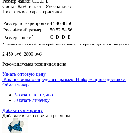
Размер чашки
C,D,D,E
Состав
82% нейлон 18% спандекс
Показать все характеристики
Размер по маркировке
44
46
48
50
Российский размер
50
52
54
56
*
C
D
D
E
Размер чашки
* Размер чашек в таблице приблизительные, т.к. производитель их не указал
2 450 руб.
2800 руб.
Рекомендуемая розничная цена
Узнать оптовую цену
Как правильно определить размер
Информация о доставке
Обмен товара
Заказать поштучно
Заказать линейку
Добавить в корзину
Добавьте в заказ цвета и размеры: