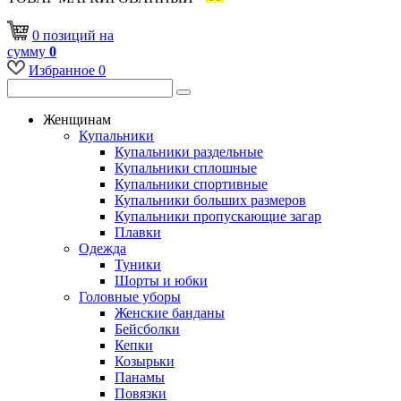
0
позиций
на
сумму
0
Избранное
0
Женщинам
Купальники
Купальники раздельные
Купальники сплошные
Купальники спортивные
Купальники больших размеров
Купальники пропускающие загар
Плавки
Одежда
Туники
Шорты и юбки
Головные уборы
Женские банданы
Бейсболки
Кепки
Козырьки
Панамы
Повязки