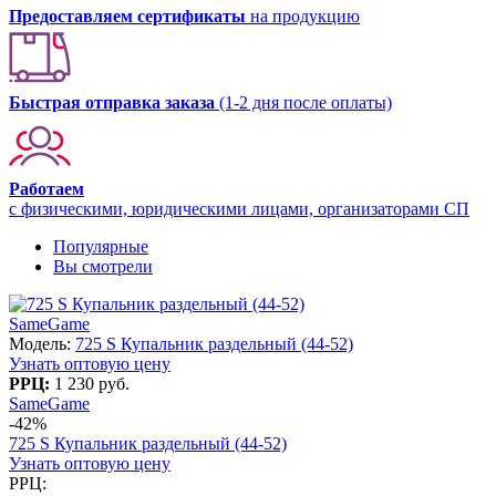
Предоставляем сертификаты
на продукцию
Быстрая отправка заказа
(1-2 дня после оплаты)
Работаем
с физическими, юридическими лицами, организаторами СП
Популярные
Вы смотрели
SameGame
Модель:
725 S Купальник раздельный (44-52)
Узнать оптовую цену
РРЦ:
1 230 руб.
SameGame
-42%
725 S Купальник раздельный (44-52)
Узнать оптовую цену
РРЦ: