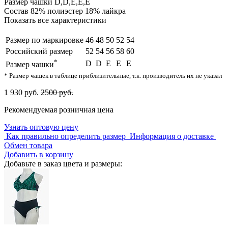
Размер чашки
D,D,E,E,E
Состав
82% полиэстер 18% лайкра
Показать все характеристики
Размер по маркировке
46
48
50
52
54
Российский размер
52
54
56
58
60
*
D
D
E
E
E
Размер чашки
* Размер чашек в таблице приблизительные, т.к. производитель их не указал
1 930 руб.
2500 руб.
Рекомендуемая розничная цена
Узнать оптовую цену
Как правильно определить размер
Информация о доставке
Обмен товара
Добавить в корзину
Добавьте в заказ цвета и размеры: