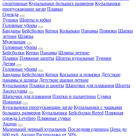
спортивные
Купальники больших размеров
Купальники
пропускающие загар
Плавки
Одежда
Туники
Шорты и юбки
Головные уборы
Банданы
Бейсболки
Кепки
Козырьки
Панамы
Повязки
Шапки
летние
Шляпы
Мужчинам
Головные уборы
Бейсболки
Кепки
Панамы
Шляпы летние
Плавки
Пляжные шорты
Шорты купальные
Туники
Детям
Головные уборы
Банданы
Бейсболки
Кепки
Косынки и повязки
Детсткие
панамы и шляпы
Детсткие шапки летние
Купальники
Плавки и шорты
Шапочки для плавания
Шорты
Аксессуары
Шапочки для плавания
Платки и палантины
Сумки
Новинки
Купальники пропускающие загар
Купальники с чашками
больших размеров
Купальники
Бейсболки Rered
Пляжная
одежда Levelpro
Пляжные сумки
Акции
Маленький черный купальник
Последняя единица
Цена до
600 руб.
Акции
Распродажа от 50%