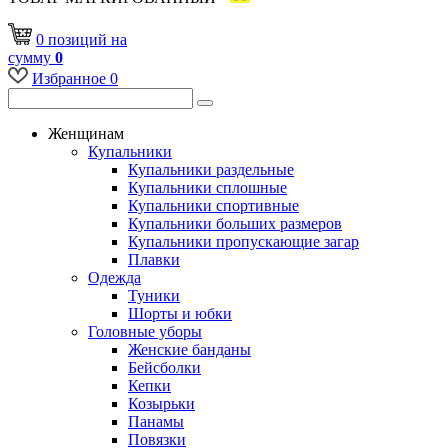
0
позиций
на
сумму
0
Избранное
0
Женщинам
Купальники
Купальники раздельные
Купальники сплошные
Купальники спортивные
Купальники больших размеров
Купальники пропускающие загар
Плавки
Одежда
Туники
Шорты и юбки
Головные уборы
Женские банданы
Бейсболки
Кепки
Козырьки
Панамы
Повязки