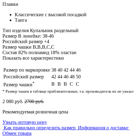
Плавки
Классические с высокой посадкой
Танга
Тип изделия
Купальник раздельный
Размер
В линейке: 38-46
Российский размер
+4
Размер чашки
B,B,B,C,C
Состав
82% полиамид 18% эластан
Показать все характеристики
Размер по маркировке
38
40
42
44
46
Российский размер
42
44
46
48
50
*
B
B
B
C
C
Размер чашки
* Размер чашек в таблице приблизительные, т.к. производитель их не указал
2 080 руб.
2700 руб.
Рекомендуемая розничная цена
Узнать оптовую цену
Как правильно определить размер
Информация о доставке
Обмен товара