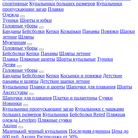
спортивные
Купальники больших размеров
Купальники
пропускающие загар
Плавки
Одежда
Туники
Шорты и юбки
Головные уборы
Банданы
Бейсболки
Кепки
Козырьки
Панамы
Повязки
Шапки
летние
Шляпы
Мужчинам
Головные уборы
Бейсболки
Кепки
Панамы
Шляпы летние
Плавки
Пляжные шорты
Шорты купальные
Туники
Детям
Головные уборы
Банданы
Бейсболки
Кепки
Косынки и повязки
Детсткие
панамы и шляпы
Детсткие шапки летние
Купальники
Плавки и шорты
Шапочки для плавания
Шорты
Аксессуары
Шапочки для плавания
Платки и палантины
Сумки
Новинки
Купальники пропускающие загар
Купальники с чашками
больших размеров
Купальники
Бейсболки Rered
Пляжная
одежда Levelpro
Пляжные сумки
Акции
Маленький черный купальник
Последняя единица
Цена до
600 руб.
Акции
Распродажа от 50%