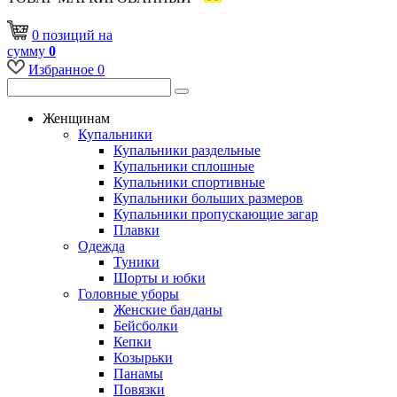
0
позиций
на
сумму
0
Избранное
0
Женщинам
Купальники
Купальники раздельные
Купальники сплошные
Купальники спортивные
Купальники больших размеров
Купальники пропускающие загар
Плавки
Одежда
Туники
Шорты и юбки
Головные уборы
Женские банданы
Бейсболки
Кепки
Козырьки
Панамы
Повязки