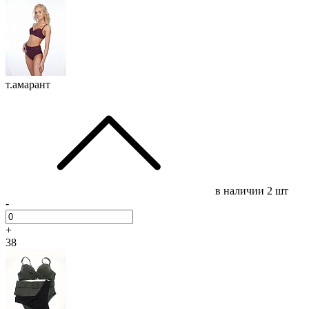
т.амарант
в наличии
2 шт
-
+
38