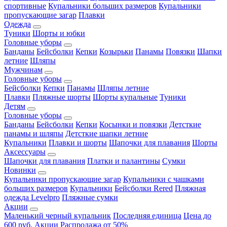
спортивные
Купальники больших размеров
Купальники
пропускающие загар
Плавки
Одежда
Туники
Шорты и юбки
Головные уборы
Банданы
Бейсболки
Кепки
Козырьки
Панамы
Повязки
Шапки
летние
Шляпы
Мужчинам
Головные уборы
Бейсболки
Кепки
Панамы
Шляпы летние
Плавки
Пляжные шорты
Шорты купальные
Туники
Детям
Головные уборы
Банданы
Бейсболки
Кепки
Косынки и повязки
Детсткие
панамы и шляпы
Детсткие шапки летние
Купальники
Плавки и шорты
Шапочки для плавания
Шорты
Аксессуары
Шапочки для плавания
Платки и палантины
Сумки
Новинки
Купальники пропускающие загар
Купальники с чашками
больших размеров
Купальники
Бейсболки Rered
Пляжная
одежда Levelpro
Пляжные сумки
Акции
Маленький черный купальник
Последняя единица
Цена до
600 руб.
Акции
Распродажа от 50%