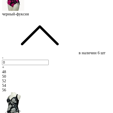
черный-фуксия
в наличии
6 шт
-
+
48
50
52
54
56