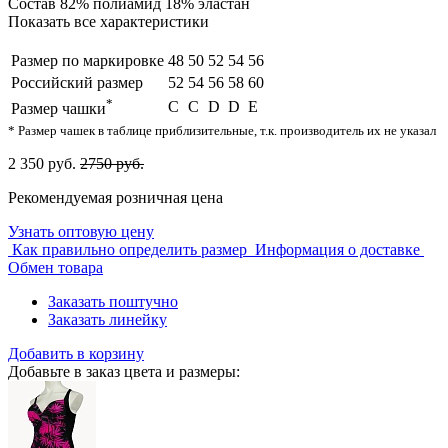
Состав
82% полиамид 18% эластан
Показать все характеристики
Размер по маркировке
48
50
52
54
56
Российский размер
52
54
56
58
60
*
C
С
D
D
E
Размер чашки
* Размер чашек в таблице приблизительные, т.к. производитель их не указал
2 350 руб.
2750 руб.
Рекомендуемая розничная цена
Узнать оптовую цену
Как правильно определить размер
Информация о доставке
Обмен товара
Заказать поштучно
Заказать линейку
Добавить в корзину
Добавьте в заказ цвета и размеры: