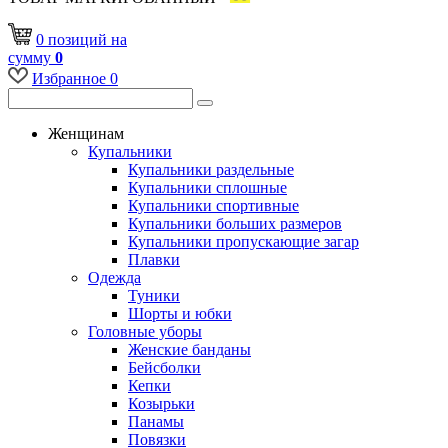
0
позиций
на
сумму
0
Избранное
0
Женщинам
Купальники
Купальники раздельные
Купальники сплошные
Купальники спортивные
Купальники больших размеров
Купальники пропускающие загар
Плавки
Одежда
Туники
Шорты и юбки
Головные уборы
Женские банданы
Бейсболки
Кепки
Козырьки
Панамы
Повязки