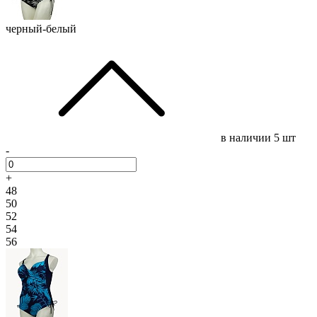
черный-белый
в наличии
5 шт
-
+
48
50
52
54
56