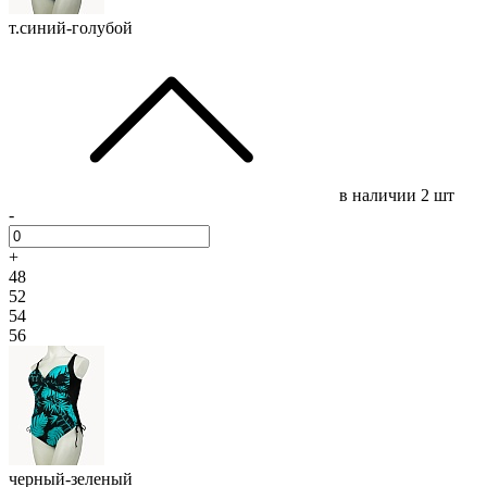
т.синий-голубой
в наличии
2 шт
-
+
48
52
54
56
черный-зеленый