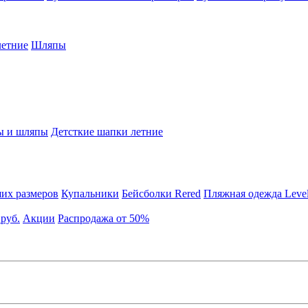
етние
Шляпы
ы и шляпы
Детсткие шапки летние
их размеров
Купальники
Бейсболки Rered
Пляжная одежда Leve
 руб.
Акции
Распродажа от 50%