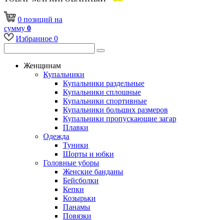
0
позиций
на
сумму
0
Избранное
0
Женщинам
Купальники
Купальники раздельные
Купальники сплошные
Купальники спортивные
Купальники больших размеров
Купальники пропускающие загар
Плавки
Одежда
Туники
Шорты и юбки
Головные уборы
Женские банданы
Бейсболки
Кепки
Козырьки
Панамы
Повязки