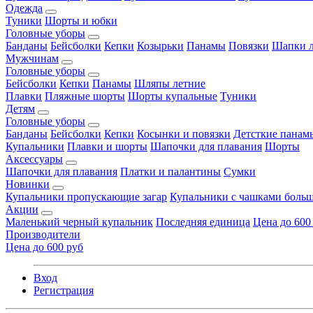
Одежда
Туники
Шорты и юбки
Головные уборы
Банданы
Бейсболки
Кепки
Козырьки
Панамы
Повязки
Шапки л
Мужчинам
Головные уборы
Бейсболки
Кепки
Панамы
Шляпы летние
Плавки
Пляжные шорты
Шорты купальные
Туники
Детям
Головные уборы
Банданы
Бейсболки
Кепки
Косынки и повязки
Детсткие панам
Купальники
Плавки и шорты
Шапочки для плавания
Шорты
Аксессуары
Шапочки для плавания
Платки и палантины
Сумки
Новинки
Купальники пропускающие загар
Купальники с чашками больш
Акции
Маленький черный купальник
Последняя единица
Цена до 600
Производители
Цена до 600 руб
Вход
Регистрация