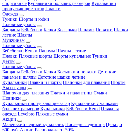
спортивные
Купальники больших размеров
Купальники
пропускающие загар
Плавки
Одежда
Туники
Шорты и юбки
Головные уборы
Банданы
Бейсболки
Кепки
Козырьки
Панамы
Повязки
Шапки
летние
Шляпы
Мужчинам
Головные уборы
Бейсболки
Кепки
Панамы
Шляпы летние
Плавки
Пляжные шорты
Шорты купальные
Туники
Детям
Головные уборы
Банданы
Бейсболки
Кепки
Косынки и повязки
Детсткие
панамы и шляпы
Детсткие шапки летние
Купальники
Плавки и шорты
Шапочки для плавания
Шорты
Аксессуары
Шапочки для плавания
Платки и палантины
Сумки
Новинки
Купальники пропускающие загар
Купальники с чашками
больших размеров
Купальники
Бейсболки Rered
Пляжная
одежда Levelpro
Пляжные сумки
Акции
Маленький черный купальник
Последняя единица
Цена до
600 руб.
Акции
Распродажа от 50%