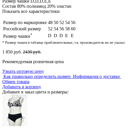
Размер чашки
D,D,D,E,E
Состав
80% полиамид 20% эластан
Показать все характеристики
Размер по маркировке
48
50
52
54
56
Российский размер
52
54
56
58
60
*
D
D
D
E
E
Размер чашки
* Размер чашек в таблице приблизительные, т.к. производитель их не указал
1 850 руб.
2430 руб.
Рекомендуемая розничная цена
Узнать оптовую цену
Как правильно определить размер
Информация о доставке
Обмен товара
Добавить в корзину
Добавьте в заказ цвета и размеры: