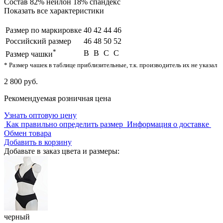
Состав
82% нейлон 18% спандекс
Показать все характеристики
Размер по маркировке
40
42
44
46
Российский размер
46
48
50
52
*
B
B
C
C
Размер чашки
* Размер чашек в таблице приблизительные, т.к. производитель их не указал
2 800 руб.
Рекомендуемая розничная цена
Узнать оптовую цену
Как правильно определить размер
Информация о доставке
Обмен товара
Добавить в корзину
Добавьте в заказ цвета и размеры:
черный