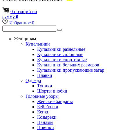
0
позиций
на
сумму
0
Избранное
0
Женщинам
Купальники
Купальники раздельные
Купальники сплошные
Купальники спортивные
Купальники больших размеров
Купальники пропускающие загар
Плавки
Одежда
Туники
Шорты и юбки
Головные уборы
Женские банданы
Бейсболки
Кепки
Козырьки
Панамы
Повязки