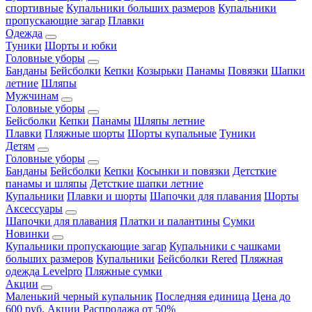
спортивные
Купальники больших размеров
Купальники
пропускающие загар
Плавки
Одежда
Туники
Шорты и юбки
Головные уборы
Банданы
Бейсболки
Кепки
Козырьки
Панамы
Повязки
Шапки
летние
Шляпы
Мужчинам
Головные уборы
Бейсболки
Кепки
Панамы
Шляпы летние
Плавки
Пляжные шорты
Шорты купальные
Туники
Детям
Головные уборы
Банданы
Бейсболки
Кепки
Косынки и повязки
Детсткие
панамы и шляпы
Детсткие шапки летние
Купальники
Плавки и шорты
Шапочки для плавания
Шорты
Аксессуары
Шапочки для плавания
Платки и палантины
Сумки
Новинки
Купальники пропускающие загар
Купальники с чашками
больших размеров
Купальники
Бейсболки Rered
Пляжная
одежда Levelpro
Пляжные сумки
Акции
Маленький черный купальник
Последняя единица
Цена до
600 руб.
Акции
Распродажа от 50%