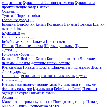
спортивные
Купальники больших размеров
Купальники
пропускающие загар
Плавки
Одежда
Туники
Шорты и юбки
Головные уборы
Банданы
Бейсболки
Кепки
Козырьки
Панамы
Повязки
Шапки
летние
Шляпы
Мужчинам
Головные уборы
Бейсболки
Кепки
Панамы
Шляпы летние
Плавки
Пляжные шорты
Шорты купальные
Туники
Детям
Головные уборы
Банданы
Бейсболки
Кепки
Косынки и повязки
Детсткие
панамы и шляпы
Детсткие шапки летние
Купальники
Плавки и шорты
Шапочки для плавания
Шорты
Аксессуары
Шапочки для плавания
Платки и палантины
Сумки
Новинки
Купальники пропускающие загар
Купальники с чашками
больших размеров
Купальники
Бейсболки Rered
Пляжная
одежда Levelpro
Пляжные сумки
Акции
Маленький черный купальник
Последняя единица
Цена до
600 руб.
Акции
Распродажа от 50%