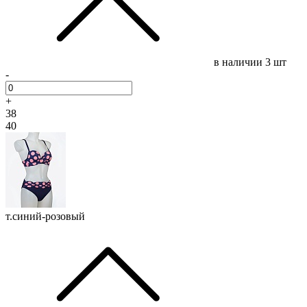
в наличии
3 шт
-
+
38
40
т.синий-розовый