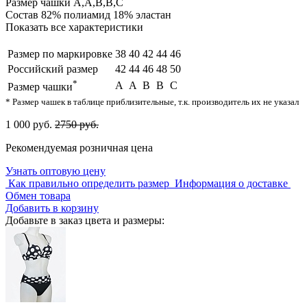
Размер чашки
A,A,B,B,C
Состав
82% полиамид 18% эластан
Показать все характеристики
Размер по маркировке
38
40
42
44
46
Российский размер
42
44
46
48
50
*
A
A
B
B
C
Размер чашки
* Размер чашек в таблице приблизительные, т.к. производитель их не указал
1 000 руб.
2750 руб.
Рекомендуемая розничная цена
Узнать оптовую цену
Как правильно определить размер
Информация о доставке
Обмен товара
Добавить в корзину
Добавьте в заказ цвета и размеры: