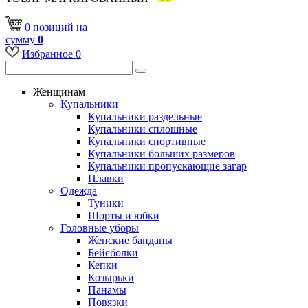
0
позиций
на
сумму
0
Избранное
0
Женщинам
Купальники
Купальники раздельные
Купальники сплошные
Купальники спортивные
Купальники больших размеров
Купальники пропускающие загар
Плавки
Одежда
Туники
Шорты и юбки
Головные уборы
Женские банданы
Бейсболки
Кепки
Козырьки
Панамы
Повязки