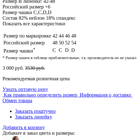
Размер
В линейке: 42-48
Российский размер
+6
Размер чашки
C,С,D,D
Состав
82% нейлон 18% спандекс
Показать все характеристики
Размер по маркировке
42
44
46
48
Российский размер
48
50
52
54
*
C
С
D
D
Размер чашки
* Размер чашек в таблице приблизительные, т.к. производитель их не указал
3 000 руб.
3530 руб.
Рекомендуемая розничная цена
Узнать оптовую цену
Как правильно определить размер
Информация о доставке
Обмен товара
Заказать поштучно
Заказать линейку
Добавить в корзину
Добавьте в заказ цвета и размеры: