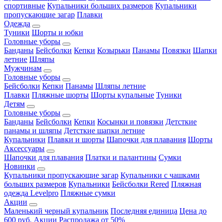
спортивные
Купальники больших размеров
Купальники
пропускающие загар
Плавки
Одежда
Туники
Шорты и юбки
Головные уборы
Банданы
Бейсболки
Кепки
Козырьки
Панамы
Повязки
Шапки
летние
Шляпы
Мужчинам
Головные уборы
Бейсболки
Кепки
Панамы
Шляпы летние
Плавки
Пляжные шорты
Шорты купальные
Туники
Детям
Головные уборы
Банданы
Бейсболки
Кепки
Косынки и повязки
Детсткие
панамы и шляпы
Детсткие шапки летние
Купальники
Плавки и шорты
Шапочки для плавания
Шорты
Аксессуары
Шапочки для плавания
Платки и палантины
Сумки
Новинки
Купальники пропускающие загар
Купальники с чашками
больших размеров
Купальники
Бейсболки Rered
Пляжная
одежда Levelpro
Пляжные сумки
Акции
Маленький черный купальник
Последняя единица
Цена до
600 руб.
Акции
Распродажа от 50%