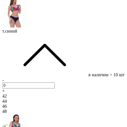
т.синий
в наличии
> 10 шт
-
+
42
44
46
48