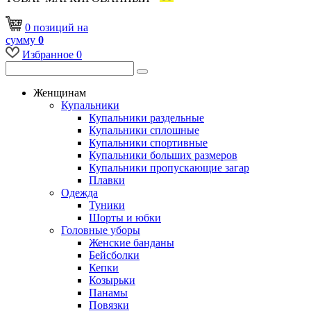
0
позиций
на
сумму
0
Избранное
0
Женщинам
Купальники
Купальники раздельные
Купальники сплошные
Купальники спортивные
Купальники больших размеров
Купальники пропускающие загар
Плавки
Одежда
Туники
Шорты и юбки
Головные уборы
Женские банданы
Бейсболки
Кепки
Козырьки
Панамы
Повязки