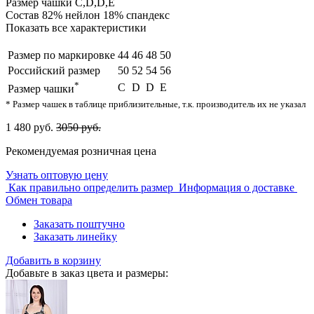
Размер чашки
C,D,D,E
Состав
82% нейлон 18% спандекс
Показать все характеристики
Размер по маркировке
44
46
48
50
Российский размер
50
52
54
56
*
C
D
D
E
Размер чашки
* Размер чашек в таблице приблизительные, т.к. производитель их не указал
1 480 руб.
3050 руб.
Рекомендуемая розничная цена
Узнать оптовую цену
Как правильно определить размер
Информация о доставке
Обмен товара
Заказать поштучно
Заказать линейку
Добавить в корзину
Добавьте в заказ цвета и размеры: