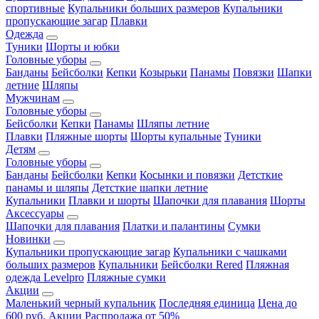
спортивные
Купальники больших размеров
Купальники
пропускающие загар
Плавки
Одежда
Туники
Шорты и юбки
Головные уборы
Банданы
Бейсболки
Кепки
Козырьки
Панамы
Повязки
Шапки
летние
Шляпы
Мужчинам
Головные уборы
Бейсболки
Кепки
Панамы
Шляпы летние
Плавки
Пляжные шорты
Шорты купальные
Туники
Детям
Головные уборы
Банданы
Бейсболки
Кепки
Косынки и повязки
Детсткие
панамы и шляпы
Детсткие шапки летние
Купальники
Плавки и шорты
Шапочки для плавания
Шорты
Аксессуары
Шапочки для плавания
Платки и палантины
Сумки
Новинки
Купальники пропускающие загар
Купальники с чашками
больших размеров
Купальники
Бейсболки Rered
Пляжная
одежда Levelpro
Пляжные сумки
Акции
Маленький черный купальник
Последняя единица
Цена до
600 руб.
Акции
Распродажа от 50%