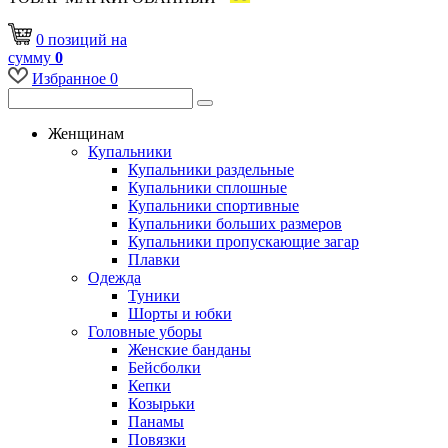
0
позиций
на
сумму
0
Избранное
0
Женщинам
Купальники
Купальники раздельные
Купальники сплошные
Купальники спортивные
Купальники больших размеров
Купальники пропускающие загар
Плавки
Одежда
Туники
Шорты и юбки
Головные уборы
Женские банданы
Бейсболки
Кепки
Козырьки
Панамы
Повязки