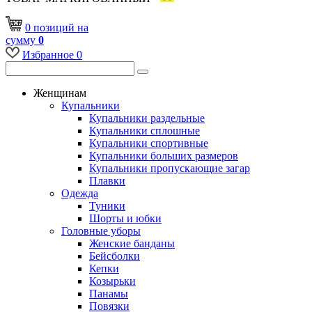
0
позиций
на
сумму
0
Избранное
0
Женщинам
Купальники
Купальники раздельные
Купальники сплошные
Купальники спортивные
Купальники больших размеров
Купальники пропускающие загар
Плавки
Одежда
Туники
Шорты и юбки
Головные уборы
Женские банданы
Бейсболки
Кепки
Козырьки
Панамы
Повязки