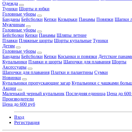
Одежда
Туники
Шорты и юбки
Головные уборы
Банданы
Бейсболки
Кепки
Козырьки
Панамы
Повязки
Шапки л
Мужчинам
Головные уборы
Бейсболки
Кепки
Панамы
Шляпы летние
Плавки
Пляжные шорты
Шорты купальные
Туники
Детям
Головные уборы
Банданы
Бейсболки
Кепки
Косынки и повязки
Детсткие панам
Купальники
Плавки и шорты
Шапочки для плавания
Шорты
Аксессуары
Шапочки для плавания
Платки и палантины
Сумки
Новинки
Купальники пропускающие загар
Купальники с чашками больш
Акции
Маленький черный купальник
Последняя единица
Цена до 600
Производители
Цена до 600 руб
Вход
Регистрация