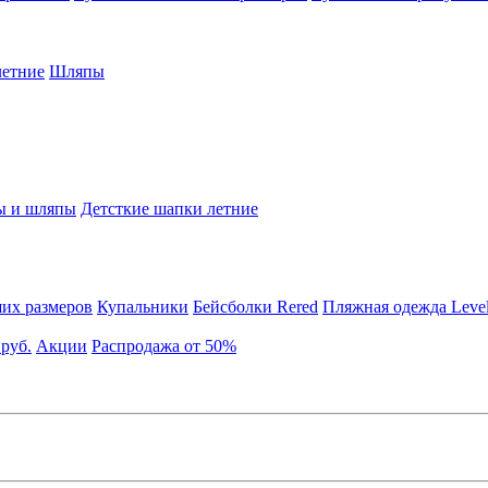
етние
Шляпы
ы и шляпы
Детсткие шапки летние
их размеров
Купальники
Бейсболки Rered
Пляжная одежда Leve
 руб.
Акции
Распродажа от 50%