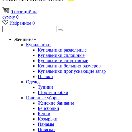
0
позиций
на
сумму
0
Избранное
0
Женщинам
Купальники
Купальники раздельные
Купальники сплошные
Купальники спортивные
Купальники больших размеров
Купальники пропускающие загар
Плавки
Одежда
Туники
Шорты и юбки
Головные уборы
Женские банданы
Бейсболки
Кепки
Козырьки
Панамы
Повязки