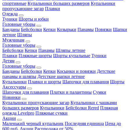
спортивные
Купальники больших размеров
Купальники
пропускающие загар
Плавки
Одежда
Туники
Шорты и юбки
Головные уборы
Банданы
Бейсболки
Кепки
Козырьки
Панамы
Повязки
Шапки
летние
Шляпы
Мужчинам
Головные уборы
Бейсболки
Кепки
Панамы
Шляпы летние
Плавки
Пляжные шорты
Шорты купальные
Туники
Детям
Головные уборы
Банданы
Бейсболки
Кепки
Косынки и повязки
Детсткие
панамы и шляпы
Детсткие шапки летние
Купальники
Плавки и шорты
Шапочки для плавания
Шорты
Аксессуары
Шапочки для плавания
Платки и палантины
Сумки
Новинки
Купальники пропускающие загар
Купальники с чашками
больших размеров
Купальники
Бейсболки Rered
Пляжная
одежда Levelpro
Пляжные сумки
Акции
Маленький черный купальник
Последняя единица
Цена до
600 руб.
Акции
Распродажа от 50%