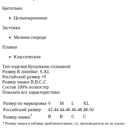
Бретельки
Цельнокроенные
Застежка
Молния спереди
Плавки
Классические
Тип изделия
Купальник сплошной
Размер
В линейке: S-XL
Российский размер
+0
Размер чашки
B,B,C,C
Состав
100% полиэстер
Показать все характеристики
Размер по маркировке
S
M
L
XL
Российский размер
42-44
44-46
46-48
48-50
*
B
B
C
C
Размер чашки
* Размер чашек в таблице приблизительные, т.к. производитель их не указал