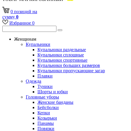
0
позиций
на
сумму
0
Избранное
0
Женщинам
Купальники
Купальники раздельные
Купальники сплошные
Купальники спортивные
Купальники больших размеров
Купальники пропускающие загар
Плавки
Одежда
Туники
Шорты и юбки
Головные уборы
Женские банданы
Бейсболки
Кепки
Козырьки
Панамы
Повязки