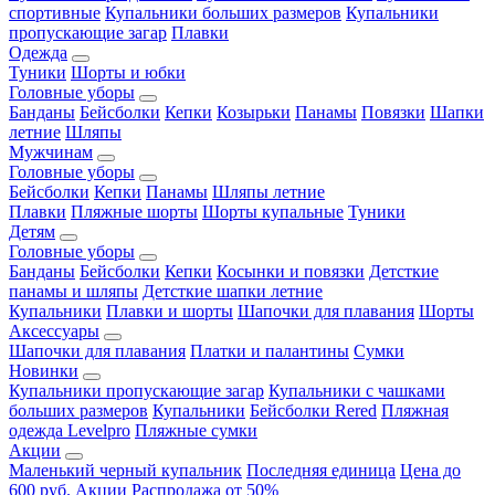
спортивные
Купальники больших размеров
Купальники
пропускающие загар
Плавки
Одежда
Туники
Шорты и юбки
Головные уборы
Банданы
Бейсболки
Кепки
Козырьки
Панамы
Повязки
Шапки
летние
Шляпы
Мужчинам
Головные уборы
Бейсболки
Кепки
Панамы
Шляпы летние
Плавки
Пляжные шорты
Шорты купальные
Туники
Детям
Головные уборы
Банданы
Бейсболки
Кепки
Косынки и повязки
Детсткие
панамы и шляпы
Детсткие шапки летние
Купальники
Плавки и шорты
Шапочки для плавания
Шорты
Аксессуары
Шапочки для плавания
Платки и палантины
Сумки
Новинки
Купальники пропускающие загар
Купальники с чашками
больших размеров
Купальники
Бейсболки Rered
Пляжная
одежда Levelpro
Пляжные сумки
Акции
Маленький черный купальник
Последняя единица
Цена до
600 руб.
Акции
Распродажа от 50%