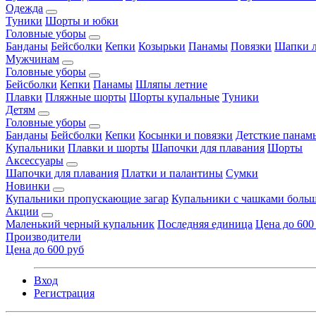
Одежда
Туники
Шорты и юбки
Головные уборы
Банданы
Бейсболки
Кепки
Козырьки
Панамы
Повязки
Шапки л
Мужчинам
Головные уборы
Бейсболки
Кепки
Панамы
Шляпы летние
Плавки
Пляжные шорты
Шорты купальные
Туники
Детям
Головные уборы
Банданы
Бейсболки
Кепки
Косынки и повязки
Детсткие панам
Купальники
Плавки и шорты
Шапочки для плавания
Шорты
Аксессуары
Шапочки для плавания
Платки и палантины
Сумки
Новинки
Купальники пропускающие загар
Купальники с чашками больш
Акции
Маленький черный купальник
Последняя единица
Цена до 600
Производители
Цена до 600 руб
Вход
Регистрация