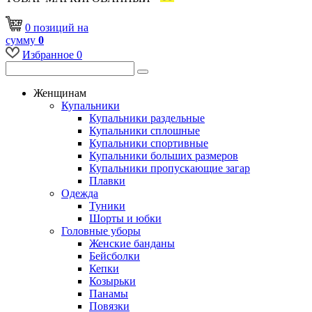
0
позиций
на
сумму
0
Избранное
0
Женщинам
Купальники
Купальники раздельные
Купальники сплошные
Купальники спортивные
Купальники больших размеров
Купальники пропускающие загар
Плавки
Одежда
Туники
Шорты и юбки
Головные уборы
Женские банданы
Бейсболки
Кепки
Козырьки
Панамы
Повязки