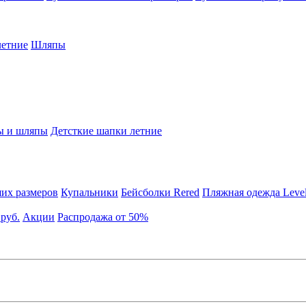
етние
Шляпы
ы и шляпы
Детсткие шапки летние
их размеров
Купальники
Бейсболки Rered
Пляжная одежда Leve
 руб.
Акции
Распродажа от 50%