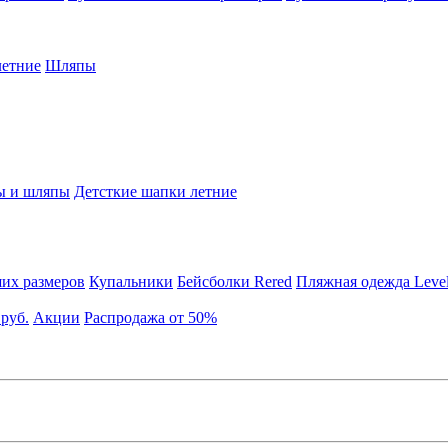
етние
Шляпы
ы и шляпы
Детсткие шапки летние
их размеров
Купальники
Бейсболки Rered
Пляжная одежда Leve
 руб.
Акции
Распродажа от 50%