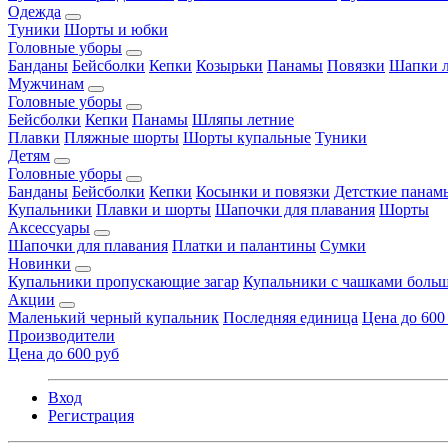
Одежда
Туники
Шорты и юбки
Головные уборы
Банданы
Бейсболки
Кепки
Козырьки
Панамы
Повязки
Шапки л
Мужчинам
Головные уборы
Бейсболки
Кепки
Панамы
Шляпы летние
Плавки
Пляжные шорты
Шорты купальные
Туники
Детям
Головные уборы
Банданы
Бейсболки
Кепки
Косынки и повязки
Детсткие панам
Купальники
Плавки и шорты
Шапочки для плавания
Шорты
Аксессуары
Шапочки для плавания
Платки и палантины
Сумки
Новинки
Купальники пропускающие загар
Купальники с чашками больш
Акции
Маленький черный купальник
Последняя единица
Цена до 600
Производители
Цена до 600 руб
Вход
Регистрация