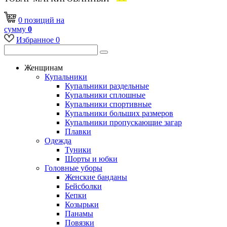
0
позиций
на
сумму
0
Избранное
0
Женщинам
Купальники
Купальники раздельные
Купальники сплошные
Купальники спортивные
Купальники больших размеров
Купальники пропускающие загар
Плавки
Одежда
Туники
Шорты и юбки
Головные уборы
Женские банданы
Бейсболки
Кепки
Козырьки
Панамы
Повязки